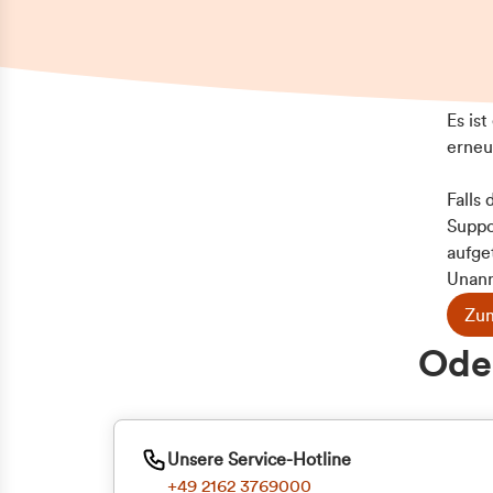
Es is
erneu
Falls
Suppo
aufge
Unann
Zum
Oder
Unsere Service-Hotline
+49 2162 3769000