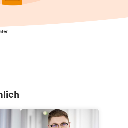
äter
nlich