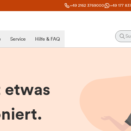
+49 2162 3769000
+49 177 83
e
Service
Hilfe & FAQ
t etwas
niert.