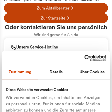
entschuldigen uns für eventuelle Unannehmlichkeiten.
Zum Abfallberater
Zur Startseite
Oder kontaktieren Sie uns persönlich
Wir sind gerne für Sie da
Unsere Service-Hotline
+49 2162 3769000
Mo. - Fr. 08.00 - 16:30 Uhr
Whatsapp
+49 177 8376058
Zustimmung
Details
Über Cookies
Sie benötigen ein individuelles Angebot?
Unverbindliche Anfrage stellen
Diese Webseite verwendet Cookies
Wir verwenden Cookies, um Inhalte und Anzeigen
zu personalisieren, Funktionen für soziale Medien
anbieten zu können und die Zugriffe auf unsere