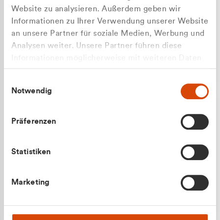
Website zu analysieren. Außerdem geben wir
Informationen zu Ihrer Verwendung unserer Website
an unsere Partner für soziale Medien, Werbung und
Analysen weiter. Unsere Partner führen diese
Apilash Balanesan
Informationen möglicherweise mit weiteren Daten
Vertrieb - Gewerbekunden
Zu welcher Kundengruppe
zusammen, die Sie ihnen bereitgestellt haben oder
0216 237 69050
Einwilligungsauswahl
die sie im Rahmen Ihrer Nutzung der Dienste
gehören Sie?
Notwendig
gesammelt haben.
Privatkunde (inkl. MwSt.)
Präferenzen
Geschäftskunde (exkl. MwSt.)
Statistiken
Julian Marek
Marketing
Vertrieb - Privatkunden
0216 237 69000