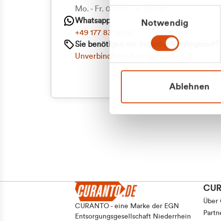
Priva
Mo. - Fr. 08.00 - 16:30 Uhr
Einwilligungsauswahl
Whatsapp
Notwendig
Geschäf
+49 177 8376058
Sie benötigen ein individuelles Angebot?
Unverbindliche Anfrage stellen
Ablehnen
CU
Über
CURANTO - eine Marke der EGN
Partn
Entsorgungsgesellschaft Niederrhein