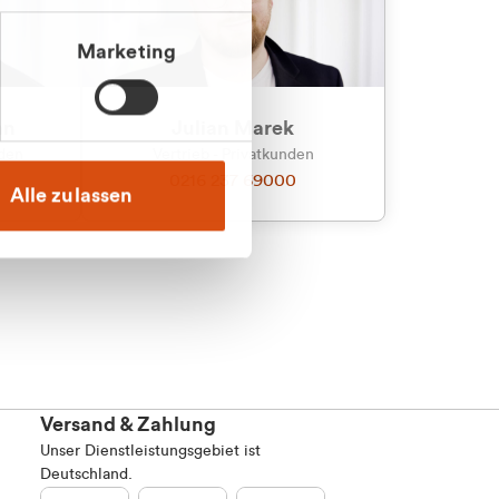
Marketing
an
Julian Marek
nden
Vertrieb - Privatkunden
0216 237 69000
Alle zulassen
Versand & Zahlung
Unser Dienstleistungsgebiet ist
Deutschland.