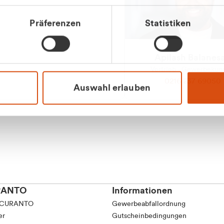
tkunde (inkl. MwSt.)
Präferenzen
Statistiken
tskunde (exkl. MwSt.)
Apilash Balanes
Vertrieb - Gewerbeku
0216 237 69050
Auswahl erlauben
RANTO
Informationen
 CURANTO
Gewerbeabfallordnung
er
Gutscheinbedingungen