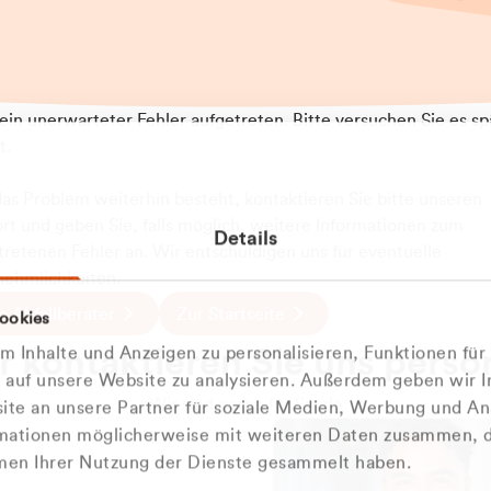
t ein unerwarteter Fehler aufgetreten. Bitte versuchen Sie es sp
t.
 das Problem weiterhin besteht, kontaktieren Sie bitte unseren
rt und geben Sie, falls möglich, weitere Informationen zum
Details
tretenen Fehler an. Wir entschuldigen uns für eventuelle
ehmlichkeiten.
 Abfallberater
Zur Startseite
ookies
u welcher
 kontaktieren Sie uns persö
 Inhalte und Anzeigen zu personalisieren, Funktionen für
dengruppe
e auf unsere Website zu analysieren. Außerdem geben wir I
Wir sind gerne für Sie da
te an unsere Partner für soziale Medien, Werbung und An
rmationen möglicherweise mit weiteren Daten zusammen, di
hören Sie?
hmen Ihrer Nutzung der Dienste gesammelt haben.