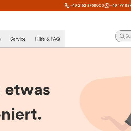
+49 2162 3769000
+49 177 83
e
Service
Hilfe & FAQ
t etwas
niert.