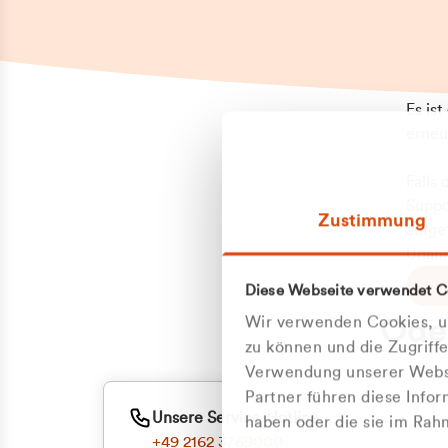
Es is
erneu
Falls
Suppo
Zustimmung
aufge
Unann
Zum
Diese Webseite verwendet C
Z
Oder
Wir verwenden Cookies, um
Kun
zu können und die Zugriff
Verwendung unserer Websi
Partner führen diese Info
ge
Unsere Service-Hotline
haben oder die sie im Ra
+49 2162 3769000