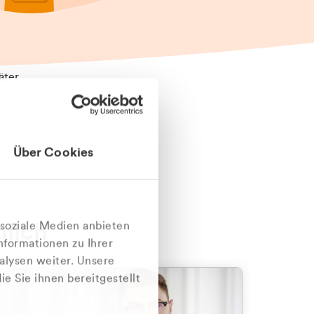
äter
Über Cookies
nlich
 soziale Medien anbieten
nformationen zu Ihrer
alysen weiter. Unsere
e Sie ihnen bereitgestellt