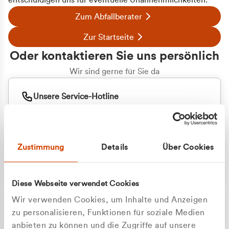
entschuldigen uns für eventuelle Unannehmlichkeiten.
Zum Abfallberater
Zur Startseite
Oder kontaktieren Sie uns persönlich
Wir sind gerne für Sie da
Unsere Service-Hotline
+49 2162 3769000
Mo. - Fr. 08.00 - 16:30 Uhr
Whatsapp
+49 177 8376058
Zustimmung
Details
Über Cookies
Sie benötigen ein individuelles Angebot?
Unverbindliche Anfrage stellen
Diese Webseite verwendet Cookies
Wir verwenden Cookies, um Inhalte und Anzeigen
zu personalisieren, Funktionen für soziale Medien
anbieten zu können und die Zugriffe auf unsere