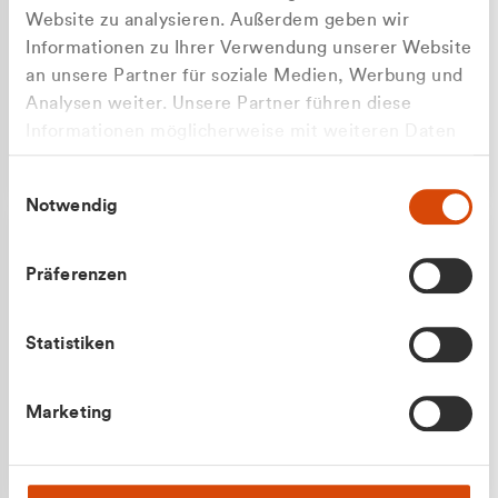
Website zu analysieren. Außerdem geben wir
Informationen zu Ihrer Verwendung unserer Website
an unsere Partner für soziale Medien, Werbung und
Analysen weiter. Unsere Partner führen diese
Apilash Balanesan
Informationen möglicherweise mit weiteren Daten
Vertrieb - Gewerbekunden
Zu welcher Kundengruppe
zusammen, die Sie ihnen bereitgestellt haben oder
0216 237 69050
Einwilligungsauswahl
die sie im Rahmen Ihrer Nutzung der Dienste
gehören Sie?
Notwendig
gesammelt haben.
Privatkunde (inkl. MwSt.)
Präferenzen
Geschäftskunde (exkl. MwSt.)
Statistiken
Julian Marek
Marketing
Vertrieb - Privatkunden
0216 237 69000