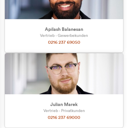
Apilash Balanesan
Vertrieb - Gewerbekunden
Zu welcher Kundengruppe
0216 237 69050
gehören Sie?
Privatkunde (inkl. MwSt.)
Geschäftskunde (exkl. MwSt.)
Julian Marek
Vertrieb - Privatkunden
0216 237 69000