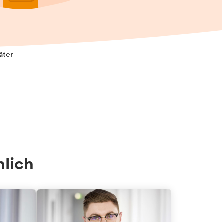
äter
nlich