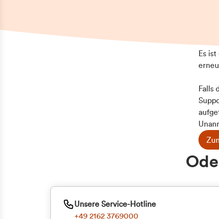
Es is
erneu
Falls
Suppo
aufge
Unann
Zum
Z
Oder
Kun
ge
Unsere Service-Hotline
+49 2162 3769000