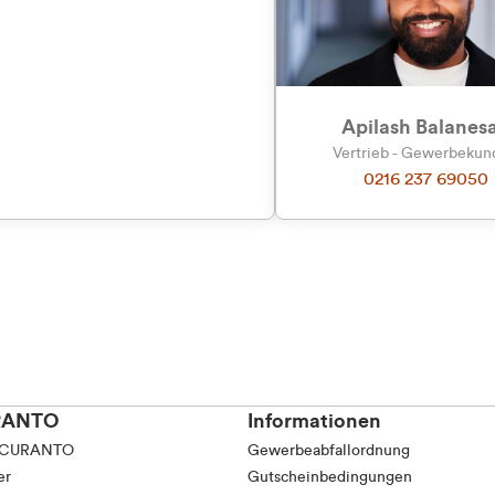
tkunde (inkl. MwSt.)
tskunde (exkl. MwSt.)
Apilash Balanes
Vertrieb - Gewerbeku
0216 237 69050
RANTO
Informationen
 CURANTO
Gewerbeabfallordnung
er
Gutscheinbedingungen