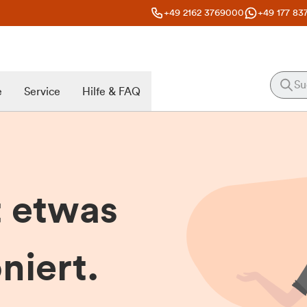
+49 2162 3769000
+49 177 83
e
Service
Hilfe & FAQ
t etwas
niert.