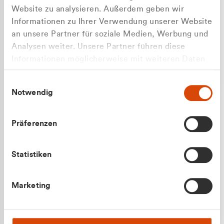
Website zu analysieren. Außerdem geben wir
Informationen zu Ihrer Verwendung unserer Website
an unsere Partner für soziale Medien, Werbung und
Analysen weiter. Unsere Partner führen diese
Apilash Balanesan
Informationen möglicherweise mit weiteren Daten
Vertrieb - Gewerbekunden
Zu welcher Kundengruppe
zusammen, die Sie ihnen bereitgestellt haben oder
0216 237 69050
Einwilligungsauswahl
die sie im Rahmen Ihrer Nutzung der Dienste
gehören Sie?
Notwendig
gesammelt haben.
Privatkunde (inkl. MwSt.)
Präferenzen
Geschäftskunde (exkl. MwSt.)
Statistiken
Julian Marek
Marketing
Vertrieb - Privatkunden
0216 237 69000