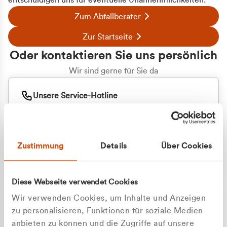
entschuldigen uns für eventuelle Unannehmlichkeiten.
Zum Abfallberater
Zur Startseite
Oder kontaktieren Sie uns persönlich
Wir sind gerne für Sie da
Unsere Service-Hotline
+49 2162 3769000
Mo. - Fr. 08.00 - 16:30 Uhr
Whatsapp
+49 177 8376058
Zustimmung
Details
Über Cookies
Sie benötigen ein individuelles Angebot?
Unverbindliche Anfrage stellen
Diese Webseite verwendet Cookies
Wir verwenden Cookies, um Inhalte und Anzeigen
zu personalisieren, Funktionen für soziale Medien
anbieten zu können und die Zugriffe auf unsere