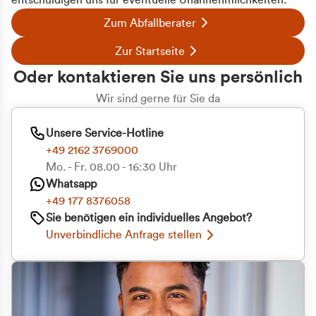
entschuldigen uns für eventuelle Unannehmlichkeiten.
Zum Abfallberater
Zur Startseite
Oder kontaktieren Sie uns persönlich
Wir sind gerne für Sie da
Unsere Service-Hotline
+49 2162 3769000
Mo. - Fr. 08.00 - 16:30 Uhr
Whatsapp
+49 177 8376058
Zustimmung
Details
Über Cookies
Sie benötigen ein individuelles Angebot?
Unverbindliche Anfrage stellen
Diese Webseite verwendet Cookies
Wir verwenden Cookies, um Inhalte und Anzeigen
zu personalisieren, Funktionen für soziale Medien
anbieten zu können und die Zugriffe auf unsere