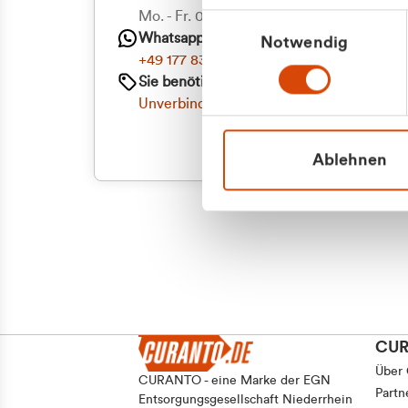
Mo. - Fr. 08.00 - 16:30 Uhr
Einwilligungsauswahl
Whatsapp
Notwendig
+49 177 8376058
Sie benötigen ein individuelles Angebot?
Unverbindliche Anfrage stellen
Ablehnen
CU
Über
CURANTO - eine Marke der EGN
Partn
Entsorgungsgesellschaft Niederrhein