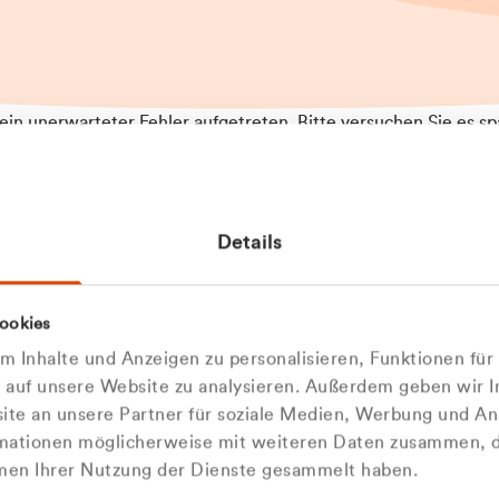
t ein unerwarteter Fehler aufgetreten. Bitte versuchen Sie es sp
t.
 das Problem weiterhin besteht, kontaktieren Sie bitte unseren
rt und geben Sie, falls möglich, weitere Informationen zum
Details
tretenen Fehler an. Wir entschuldigen uns für eventuelle
ehmlichkeiten.
 Abfallberater
Zur Startseite
ookies
 kontaktieren Sie uns persö
 Inhalte und Anzeigen zu personalisieren, Funktionen für
e auf unsere Website zu analysieren. Außerdem geben wir I
Wir sind gerne für Sie da
te an unsere Partner für soziale Medien, Werbung und An
rmationen möglicherweise mit weiteren Daten zusammen, di
hmen Ihrer Nutzung der Dienste gesammelt haben.