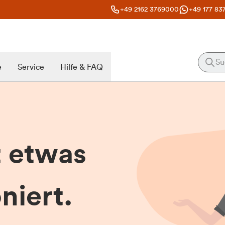
+49 2162 3769000
+49 177 83
e
Service
Hilfe & FAQ
t etwas
niert.