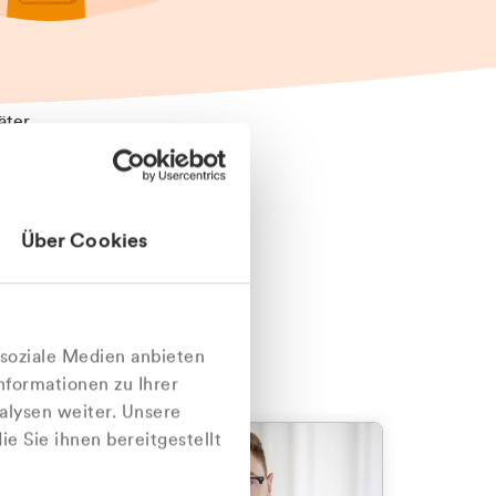
äter
Über Cookies
nlich
 soziale Medien anbieten
nformationen zu Ihrer
alysen weiter. Unsere
e Sie ihnen bereitgestellt