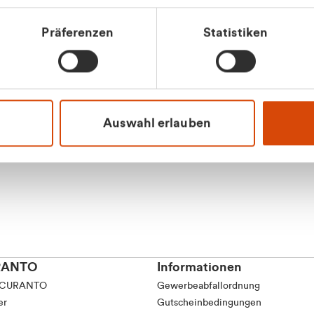
Präferenzen
Statistiken
Apilash Balanes
Vertrieb - Gewerbeku
0216 237 69050
Auswahl erlauben
RANTO
Informationen
 CURANTO
Gewerbeabfallordnung
er
Gutscheinbedingungen