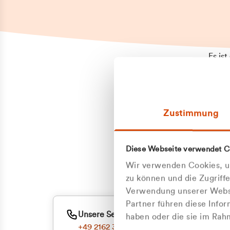
Es is
erneu
Falls
Suppo
Zustimmung
aufge
Unann
Zum
Diese Webseite verwendet C
Oder
Wir verwenden Cookies, um
zu können und die Zugriff
Verwendung unserer Websi
Partner führen diese Info
Unsere Service-Hotline
haben oder die sie im Ra
+49 2162 3769000