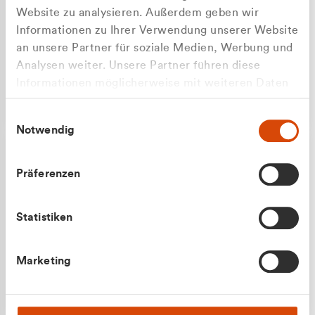
Website zu analysieren. Außerdem geben wir
Informationen zu Ihrer Verwendung unserer Website
an unsere Partner für soziale Medien, Werbung und
Analysen weiter. Unsere Partner führen diese
Apilash Balanesan
Informationen möglicherweise mit weiteren Daten
Vertrieb - Gewerbekunden
zusammen, die Sie ihnen bereitgestellt haben oder
0216 237 69050
Einwilligungsauswahl
die sie im Rahmen Ihrer Nutzung der Dienste
Notwendig
gesammelt haben.
Präferenzen
Statistiken
Julian Marek
Marketing
Vertrieb - Privatkunden
0216 237 69000