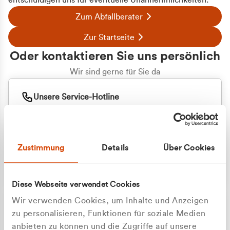
entschuldigen uns für eventuelle Unannehmlichkeiten.
Zum Abfallberater
Zur Startseite
Oder kontaktieren Sie uns persönlich
Wir sind gerne für Sie da
Unsere Service-Hotline
+49 2162 3769000
Mo. - Fr. 08.00 - 16:30 Uhr
Whatsapp
+49 177 8376058
Zustimmung
Details
Über Cookies
Sie benötigen ein individuelles Angebot?
Unverbindliche Anfrage stellen
Diese Webseite verwendet Cookies
Wir verwenden Cookies, um Inhalte und Anzeigen
zu personalisieren, Funktionen für soziale Medien
anbieten zu können und die Zugriffe auf unsere