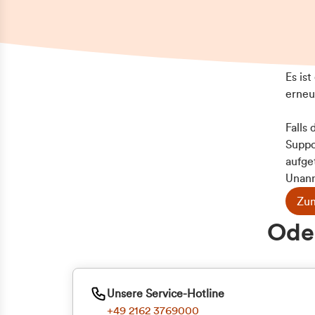
Es is
erneu
Falls
Suppo
aufge
Unann
Zum
Oder
Unsere Service-Hotline
+49 2162 3769000