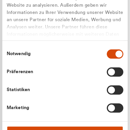
Website zu analysieren. Außerdem geben wir
Informationen zu Ihrer Verwendung unserer Website
an unsere Partner für soziale Medien, Werbung und
Analysen weiter. Unsere Partner führen diese
Apilash Balanesan
Informationen möglicherweise mit weiteren Daten
Vertrieb - Gewerbekunden
Zu welcher Kundengruppe
zusammen, die Sie ihnen bereitgestellt haben oder
0216 237 69050
Einwilligungsauswahl
die sie im Rahmen Ihrer Nutzung der Dienste
gehören Sie?
Notwendig
gesammelt haben.
Privatkunde (inkl. MwSt.)
Präferenzen
Geschäftskunde (exkl. MwSt.)
Statistiken
Julian Marek
Marketing
Vertrieb - Privatkunden
0216 237 69000