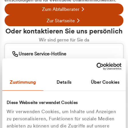
entschuldigen uns für eventuelle Unannehmlichkeiten.
Zum Abfallberater
Zur Startseite
Oder kontaktieren Sie uns persönlich
Wir sind gerne für Sie da
Unsere Service-Hotline
+49 2162 3769000
Mo. - Fr. 08.00 - 16:30 Uhr
Whatsapp
+49 177 8376058
Zustimmung
Details
Über Cookies
Sie benötigen ein individuelles Angebot?
Unverbindliche Anfrage stellen
Diese Webseite verwendet Cookies
Wir verwenden Cookies, um Inhalte und Anzeigen
zu personalisieren, Funktionen für soziale Medien
anbieten zu können und die Zugriffe auf unsere