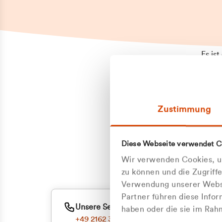
Es is
erneu
Falls
Suppo
Zustimmung
aufge
Unann
Zum
Diese Webseite verwendet C
Z
Oder
Wir verwenden Cookies, um
Kun
zu können und die Zugriff
Verwendung unserer Websi
Partner führen diese Info
ge
Unsere Service-Hotline
haben oder die sie im Ra
+49 2162 3769000