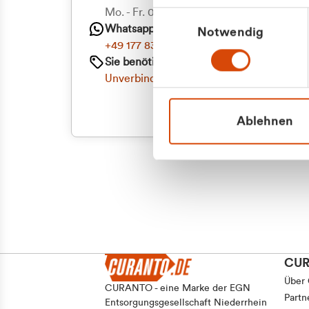
Priva
Mo. - Fr. 08.00 - 16:30 Uhr
Einwilligungsauswahl
Whatsapp
Notwendig
Geschäf
+49 177 8376058
Sie benötigen ein individuelles Angebot?
Unverbindliche Anfrage stellen
Ablehnen
CU
Über
CURANTO - eine Marke der EGN
Partn
Entsorgungsgesellschaft Niederrhein