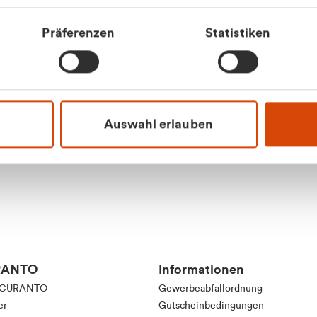
tkunde (inkl. MwSt.)
Präferenzen
Statistiken
tskunde (exkl. MwSt.)
Apilash Balanes
Vertrieb - Gewerbeku
0216 237 69050
Auswahl erlauben
RANTO
Informationen
 CURANTO
Gewerbeabfallordnung
er
Gutscheinbedingungen