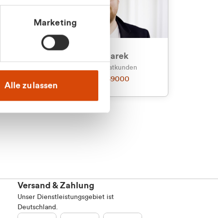
Marketing
an
Julian Marek
nden
Vertrieb - Privatkunden
0216 237 69000
Alle zulassen
Versand & Zahlung
Unser Dienstleistungsgebiet ist
Deutschland.