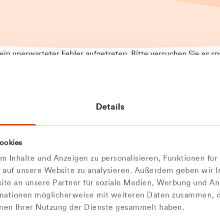
t ein unerwarteter Fehler aufgetreten. Bitte versuchen Sie es sp
t.
 das Problem weiterhin besteht, kontaktieren Sie bitte unseren
rt und geben Sie, falls möglich, weitere Informationen zum
Details
tretenen Fehler an. Wir entschuldigen uns für eventuelle
ehmlichkeiten.
 Abfallberater
Zur Startseite
ookies
u welcher
 kontaktieren Sie uns persö
 Inhalte und Anzeigen zu personalisieren, Funktionen für
dengruppe
e auf unsere Website zu analysieren. Außerdem geben wir I
Wir sind gerne für Sie da
te an unsere Partner für soziale Medien, Werbung und An
rmationen möglicherweise mit weiteren Daten zusammen, di
hören Sie?
hmen Ihrer Nutzung der Dienste gesammelt haben.