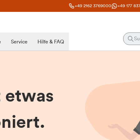
+49 2162 3769000
+49 177 83
e
Service
Hilfe & FAQ
t etwas
niert.