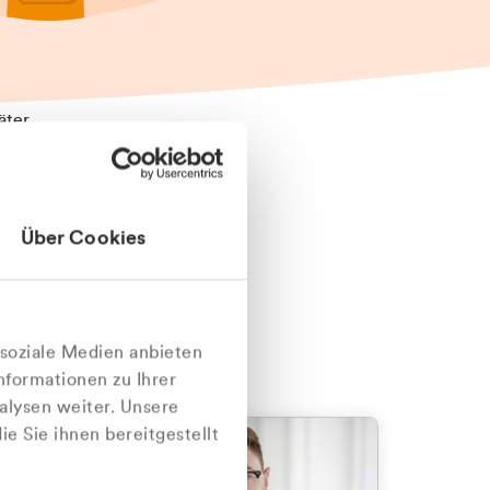
äter
Über Cookies
nlich
 soziale Medien anbieten
nformationen zu Ihrer
alysen weiter. Unsere
e Sie ihnen bereitgestellt