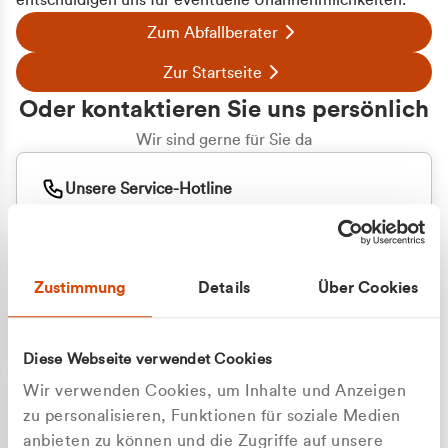
entschuldigen uns für eventuelle Unannehmlichkeiten.
Zum Abfallberater
Zur Startseite
Oder kontaktieren Sie uns persönlich
Wir sind gerne für Sie da
Unsere Service-Hotline
+49 2162 3769000
Mo. - Fr. 08.00 - 16:30 Uhr
Whatsapp
+49 177 8376058
Zustimmung
Details
Über Cookies
Sie benötigen ein individuelles Angebot?
Unverbindliche Anfrage stellen
Diese Webseite verwendet Cookies
Wir verwenden Cookies, um Inhalte und Anzeigen
zu personalisieren, Funktionen für soziale Medien
anbieten zu können und die Zugriffe auf unsere