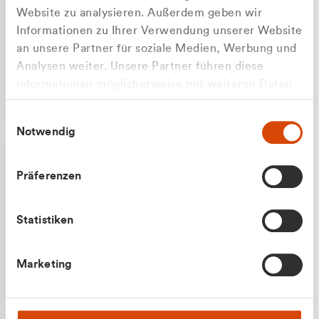
Website zu analysieren. Außerdem geben wir
Informationen zu Ihrer Verwendung unserer Website
an unsere Partner für soziale Medien, Werbung und
Analysen weiter. Unsere Partner führen diese
Apilash Balanesan
Informationen möglicherweise mit weiteren Daten
Vertrieb - Gewerbekunden
Zu welcher Kundengruppe
zusammen, die Sie ihnen bereitgestellt haben oder
0216 237 69050
Einwilligungsauswahl
die sie im Rahmen Ihrer Nutzung der Dienste
gehören Sie?
Notwendig
gesammelt haben.
Privatkunde (inkl. MwSt.)
Präferenzen
Geschäftskunde (exkl. MwSt.)
Statistiken
Julian Marek
Marketing
Vertrieb - Privatkunden
0216 237 69000