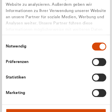
Website zu analysieren. Außerdem geben wir
Informationen zu Ihrer Verwendung unserer Website
an unsere Partner für soziale Medien, Werbung und
Analysen weiter. Unsere Partner führen diese
Apilash Balanesan
Informationen möglicherweise mit weiteren Daten
Vertrieb - Gewerbekunden
zusammen, die Sie ihnen bereitgestellt haben oder
0216 237 69050
Einwilligungsauswahl
die sie im Rahmen Ihrer Nutzung der Dienste
Notwendig
gesammelt haben.
Präferenzen
Statistiken
Julian Marek
Marketing
Vertrieb - Privatkunden
0216 237 69000