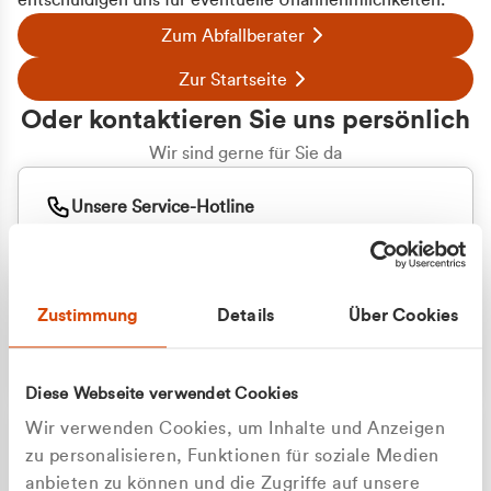
entschuldigen uns für eventuelle Unannehmlichkeiten.
Zum Abfallberater
Zur Startseite
Oder kontaktieren Sie uns persönlich
Wir sind gerne für Sie da
Unsere Service-Hotline
+49 2162 3769000
Mo. - Fr. 08.00 - 16:30 Uhr
Whatsapp
+49 177 8376058
Zustimmung
Details
Über Cookies
Sie benötigen ein individuelles Angebot?
Unverbindliche Anfrage stellen
Diese Webseite verwendet Cookies
Wir verwenden Cookies, um Inhalte und Anzeigen
zu personalisieren, Funktionen für soziale Medien
anbieten zu können und die Zugriffe auf unsere