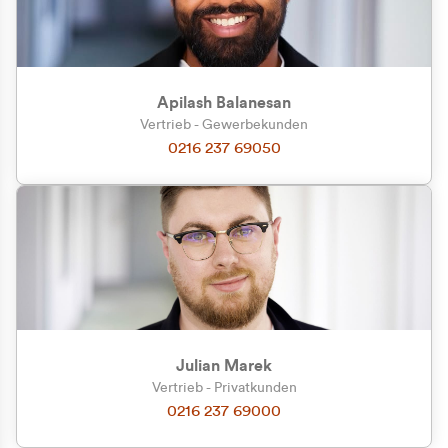
Apilash Balanesan
Vertrieb - Gewerbekunden
Zu welcher Kundengruppe
0216 237 69050
gehören Sie?
Privatkunde (inkl. MwSt.)
Geschäftskunde (exkl. MwSt.)
Julian Marek
Vertrieb - Privatkunden
0216 237 69000