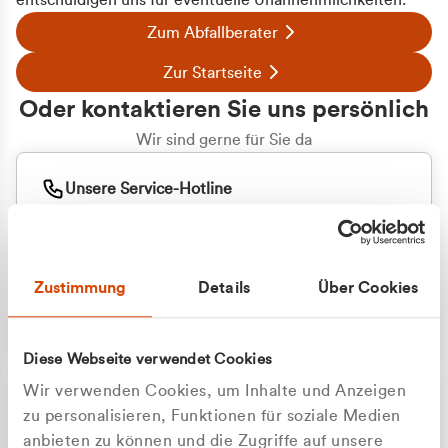
entschuldigen uns für eventuelle Unannehmlichkeiten.
Zum Abfallberater
Zur Startseite
Oder kontaktieren Sie uns persönlich
Wir sind gerne für Sie da
Unsere Service-Hotline
+49 2162 3769000
Mo. - Fr. 08.00 - 16:30 Uhr
Whatsapp
+49 177 8376058
Zustimmung
Details
Über Cookies
Sie benötigen ein individuelles Angebot?
Unverbindliche Anfrage stellen
Diese Webseite verwendet Cookies
Wir verwenden Cookies, um Inhalte und Anzeigen
zu personalisieren, Funktionen für soziale Medien
anbieten zu können und die Zugriffe auf unsere