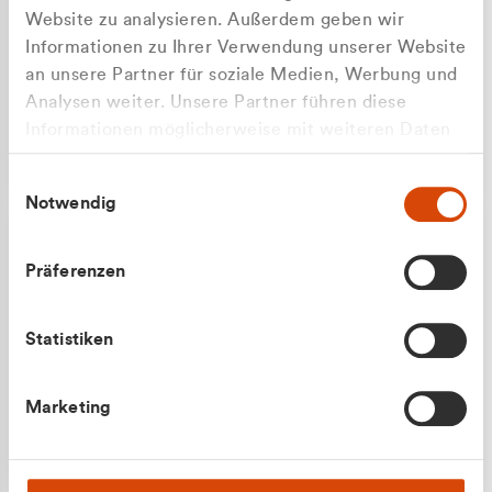
Website zu analysieren. Außerdem geben wir
Informationen zu Ihrer Verwendung unserer Website
an unsere Partner für soziale Medien, Werbung und
Analysen weiter. Unsere Partner führen diese
Apilash Balanesan
Informationen möglicherweise mit weiteren Daten
Vertrieb - Gewerbekunden
Zu welcher Kundengruppe
zusammen, die Sie ihnen bereitgestellt haben oder
0216 237 69050
Einwilligungsauswahl
die sie im Rahmen Ihrer Nutzung der Dienste
gehören Sie?
Notwendig
gesammelt haben.
Privatkunde (inkl. MwSt.)
Präferenzen
Geschäftskunde (exkl. MwSt.)
Statistiken
Julian Marek
Marketing
Vertrieb - Privatkunden
0216 237 69000