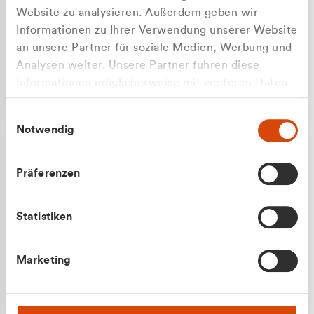
Website zu analysieren. Außerdem geben wir
Informationen zu Ihrer Verwendung unserer Website
an unsere Partner für soziale Medien, Werbung und
Analysen weiter. Unsere Partner führen diese
Apilash Balanesan
Informationen möglicherweise mit weiteren Daten
Vertrieb - Gewerbekunden
Zu welcher Kundengruppe
zusammen, die Sie ihnen bereitgestellt haben oder
0216 237 69050
Einwilligungsauswahl
die sie im Rahmen Ihrer Nutzung der Dienste
gehören Sie?
Notwendig
gesammelt haben.
Privatkunde (inkl. MwSt.)
Präferenzen
Geschäftskunde (exkl. MwSt.)
Statistiken
Julian Marek
Marketing
Vertrieb - Privatkunden
0216 237 69000