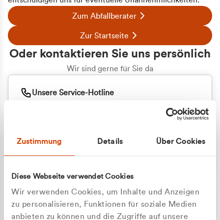
entschuldigen uns für eventuelle Unannehmlichkeiten.
Zum Abfallberater
Zur Startseite
Oder kontaktieren Sie uns persönlich
Wir sind gerne für Sie da
Unsere Service-Hotline
+49 2162 3769000
Mo. - Fr. 08.00 - 16:30 Uhr
Whatsapp
+49 177 8376058
Zustimmung
Details
Über Cookies
Sie benötigen ein individuelles Angebot?
Unverbindliche Anfrage stellen
Diese Webseite verwendet Cookies
Wir verwenden Cookies, um Inhalte und Anzeigen
zu personalisieren, Funktionen für soziale Medien
anbieten zu können und die Zugriffe auf unsere