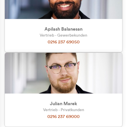
Apilash Balanesan
Vertrieb - Gewerbekunden
Zu welcher Kundengruppe
0216 237 69050
gehören Sie?
Privatkunde (inkl. MwSt.)
Geschäftskunde (exkl. MwSt.)
Julian Marek
Vertrieb - Privatkunden
0216 237 69000