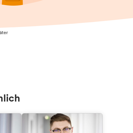
äter
nlich