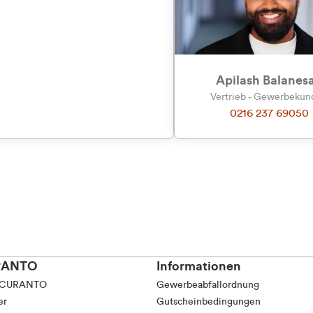
tkunde (inkl. MwSt.)
tskunde (exkl. MwSt.)
Apilash Balanes
Vertrieb - Gewerbeku
0216 237 69050
RANTO
Informationen
 CURANTO
Gewerbeabfallordnung
er
Gutscheinbedingungen