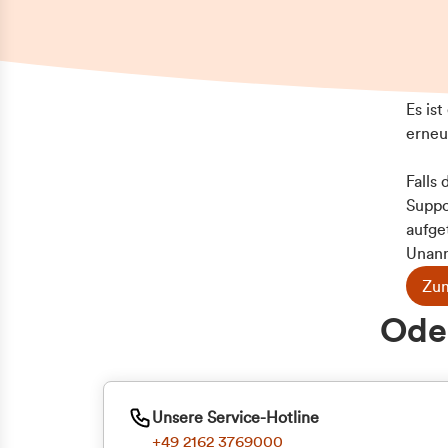
Es is
erneu
Falls
Suppo
aufge
Unann
Zum
Z
Oder
Kun
ge
Unsere Service-Hotline
+49 2162 3769000