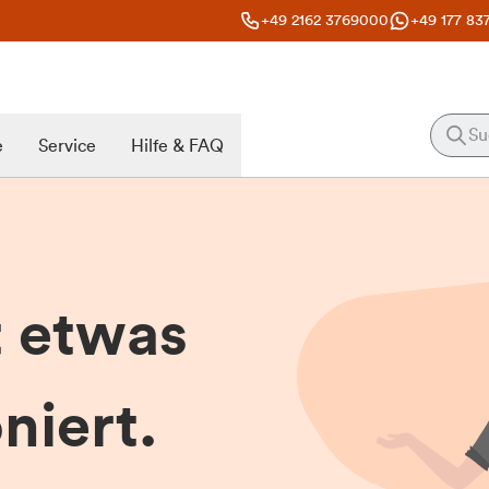
+49 2162 3769000
+49 177 83
e
Service
Hilfe & FAQ
t etwas
niert.