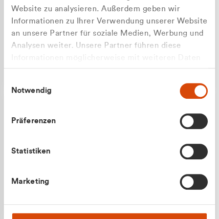
Website zu analysieren. Außerdem geben wir
Informationen zu Ihrer Verwendung unserer Website
an unsere Partner für soziale Medien, Werbung und
Analysen weiter. Unsere Partner führen diese
Apilash Balanesan
Informationen möglicherweise mit weiteren Daten
Vertrieb - Gewerbekunden
Zu welcher Kundengruppe
zusammen, die Sie ihnen bereitgestellt haben oder
0216 237 69050
Einwilligungsauswahl
die sie im Rahmen Ihrer Nutzung der Dienste
gehören Sie?
Notwendig
gesammelt haben.
Privatkunde (inkl. MwSt.)
Präferenzen
Geschäftskunde (exkl. MwSt.)
Statistiken
Julian Marek
Marketing
Vertrieb - Privatkunden
0216 237 69000