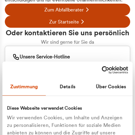
entschuldigen uns für eventuelle Unannehmlichkeiten.
Zum Abfallberater
Zur Startseite
Oder kontaktieren Sie uns persönlich
Wir sind gerne für Sie da
Unsere Service-Hotline
+49 2162 3769000
Mo. - Fr. 08.00 - 16:30 Uhr
Whatsapp
+49 177 8376058
Zustimmung
Details
Über Cookies
Sie benötigen ein individuelles Angebot?
Unverbindliche Anfrage stellen
Diese Webseite verwendet Cookies
Wir verwenden Cookies, um Inhalte und Anzeigen
zu personalisieren, Funktionen für soziale Medien
anbieten zu können und die Zugriffe auf unsere