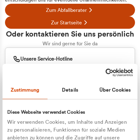
entschuldigen uns für eventuelle Unannehmlichkeiten.
Zum Abfallberater
Zur Startseite
Oder kontaktieren Sie uns persönlich
Wir sind gerne für Sie da
Unsere Service-Hotline
+49 2162 3769000
Mo. - Fr. 08.00 - 16:30 Uhr
Whatsapp
+49 177 8376058
Zustimmung
Details
Über Cookies
Sie benötigen ein individuelles Angebot?
Unverbindliche Anfrage stellen
Diese Webseite verwendet Cookies
Wir verwenden Cookies, um Inhalte und Anzeigen
zu personalisieren, Funktionen für soziale Medien
anbieten zu können und die Zugriffe auf unsere