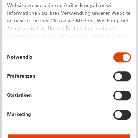
Website zu analysieren. Außerdem geben wir
Informationen zu Ihrer Verwendung unserer Website
an unsere Partner für soziale Medien, Werbung und
Analysen weiter. Unsere Partner führen diese
Apilash Balanesan
Informationen möglicherweise mit weiteren Daten
Vertrieb - Gewerbekunden
Zu welcher Kundengruppe
zusammen, die Sie ihnen bereitgestellt haben oder
0216 237 69050
Einwilligungsauswahl
die sie im Rahmen Ihrer Nutzung der Dienste
gehören Sie?
Notwendig
gesammelt haben.
Privatkunde (inkl. MwSt.)
Präferenzen
Geschäftskunde (exkl. MwSt.)
Statistiken
Julian Marek
Marketing
Vertrieb - Privatkunden
0216 237 69000