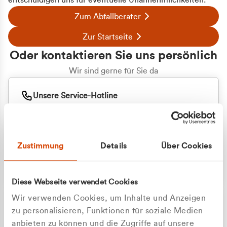
entschuldigen uns für eventuelle Unannehmlichkeiten.
Zum Abfallberater
Zur Startseite
Oder kontaktieren Sie uns persönlich
Wir sind gerne für Sie da
Unsere Service-Hotline
+49 2162 3769000
Mo. - Fr. 08.00 - 16:30 Uhr
Whatsapp
+49 177 8376058
Zustimmung
Details
Über Cookies
Sie benötigen ein individuelles Angebot?
Unverbindliche Anfrage stellen
Diese Webseite verwendet Cookies
Wir verwenden Cookies, um Inhalte und Anzeigen
zu personalisieren, Funktionen für soziale Medien
anbieten zu können und die Zugriffe auf unsere