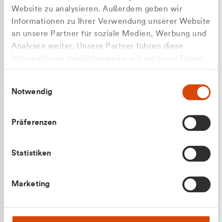
Website zu analysieren. Außerdem geben wir
Informationen zu Ihrer Verwendung unserer Website
an unsere Partner für soziale Medien, Werbung und
Analysen weiter. Unsere Partner führen diese
Apilash Balanesan
Informationen möglicherweise mit weiteren Daten
Vertrieb - Gewerbekunden
Zu welcher Kundengruppe
zusammen, die Sie ihnen bereitgestellt haben oder
0216 237 69050
Einwilligungsauswahl
die sie im Rahmen Ihrer Nutzung der Dienste
gehören Sie?
Notwendig
gesammelt haben.
Privatkunde (inkl. MwSt.)
Präferenzen
Geschäftskunde (exkl. MwSt.)
Statistiken
Julian Marek
Marketing
Vertrieb - Privatkunden
0216 237 69000