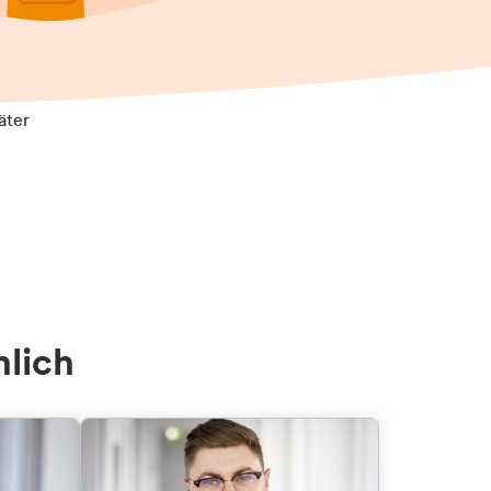
äter
nlich