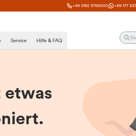
+49 2162 3769000
+49 177 83
e
Service
Hilfe & FAQ
t etwas
niert.