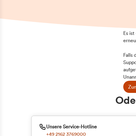
Es is
erneu
Falls
Suppo
aufge
Unann
Zum
Oder
Unsere Service-Hotline
+49 2162 3769000