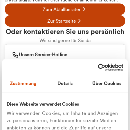
entschuldigen uns für eventuelle Unannehmlichkeiten.
Zum Abfallberater
Zur Startseite
Oder kontaktieren Sie uns persönlich
Wir sind gerne für Sie da
Unsere Service-Hotline
+49 2162 3769000
Mo. - Fr. 08.00 - 16:30 Uhr
Whatsapp
+49 177 8376058
Zustimmung
Details
Über Cookies
Sie benötigen ein individuelles Angebot?
Unverbindliche Anfrage stellen
Diese Webseite verwendet Cookies
Wir verwenden Cookies, um Inhalte und Anzeigen
zu personalisieren, Funktionen für soziale Medien
anbieten zu können und die Zugriffe auf unsere