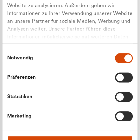
Website zu analysieren. Außerdem geben wir
Informationen zu Ihrer Verwendung unserer Website
an unsere Partner für soziale Medien, Werbung und
Analysen weiter. Unsere Partner führen diese
Apilash Balanesan
Informationen möglicherweise mit weiteren Daten
Vertrieb - Gewerbekunden
zusammen, die Sie ihnen bereitgestellt haben oder
0216 237 69050
Einwilligungsauswahl
die sie im Rahmen Ihrer Nutzung der Dienste
Notwendig
gesammelt haben.
Präferenzen
Statistiken
Julian Marek
Marketing
Vertrieb - Privatkunden
0216 237 69000