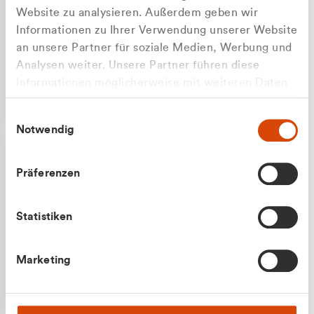
Website zu analysieren. Außerdem geben wir
Informationen zu Ihrer Verwendung unserer Website
an unsere Partner für soziale Medien, Werbung und
Analysen weiter. Unsere Partner führen diese
Apilash Balanesan
Informationen möglicherweise mit weiteren Daten
Vertrieb - Gewerbekunden
zusammen, die Sie ihnen bereitgestellt haben oder
0216 237 69050
Einwilligungsauswahl
die sie im Rahmen Ihrer Nutzung der Dienste
Notwendig
gesammelt haben.
Präferenzen
Statistiken
Julian Marek
Marketing
Vertrieb - Privatkunden
0216 237 69000