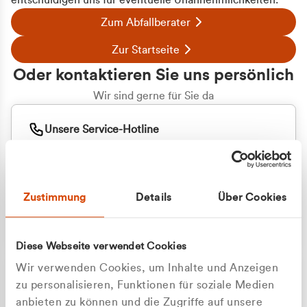
entschuldigen uns für eventuelle Unannehmlichkeiten.
Zum Abfallberater
Zur Startseite
Oder kontaktieren Sie uns persönlich
Wir sind gerne für Sie da
Unsere Service-Hotline
+49 2162 3769000
Mo. - Fr. 08.00 - 16:30 Uhr
Whatsapp
+49 177 8376058
Zustimmung
Details
Über Cookies
Sie benötigen ein individuelles Angebot?
Unverbindliche Anfrage stellen
Diese Webseite verwendet Cookies
Wir verwenden Cookies, um Inhalte und Anzeigen
zu personalisieren, Funktionen für soziale Medien
anbieten zu können und die Zugriffe auf unsere