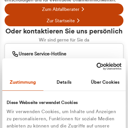
entschuldigen uns für eventuelle Unannehmlichkeiten.
Zum Abfallberater
Zur Startseite
Oder kontaktieren Sie uns persönlich
Wir sind gerne für Sie da
Unsere Service-Hotline
+49 2162 3769000
Mo. - Fr. 08.00 - 16:30 Uhr
Whatsapp
+49 177 8376058
Zustimmung
Details
Über Cookies
Sie benötigen ein individuelles Angebot?
Unverbindliche Anfrage stellen
Diese Webseite verwendet Cookies
Wir verwenden Cookies, um Inhalte und Anzeigen
zu personalisieren, Funktionen für soziale Medien
anbieten zu können und die Zugriffe auf unsere