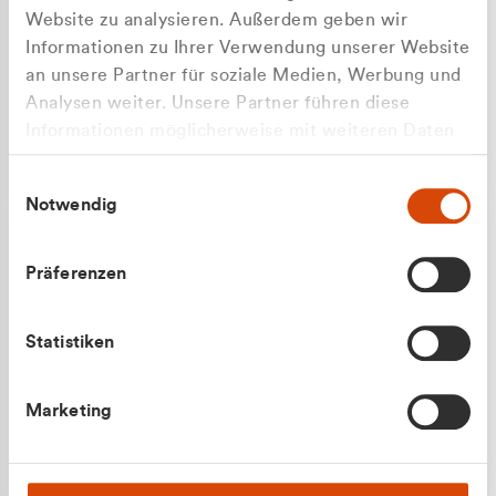
Website zu analysieren. Außerdem geben wir
Informationen zu Ihrer Verwendung unserer Website
an unsere Partner für soziale Medien, Werbung und
Analysen weiter. Unsere Partner führen diese
Apilash Balanesan
Informationen möglicherweise mit weiteren Daten
Vertrieb - Gewerbekunden
zusammen, die Sie ihnen bereitgestellt haben oder
0216 237 69050
Einwilligungsauswahl
die sie im Rahmen Ihrer Nutzung der Dienste
Notwendig
gesammelt haben.
Präferenzen
Statistiken
Julian Marek
Marketing
Vertrieb - Privatkunden
0216 237 69000