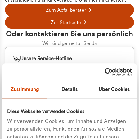
entschuldigen uns für eventuelle Unannehmlichkeiten.
Zum Abfallberater
Zur Startseite
Oder kontaktieren Sie uns persönlich
Wir sind gerne für Sie da
Unsere Service-Hotline
+49 2162 3769000
Mo. - Fr. 08.00 - 16:30 Uhr
Whatsapp
+49 177 8376058
Zustimmung
Details
Über Cookies
Sie benötigen ein individuelles Angebot?
Unverbindliche Anfrage stellen
Diese Webseite verwendet Cookies
Wir verwenden Cookies, um Inhalte und Anzeigen
zu personalisieren, Funktionen für soziale Medien
anbieten zu können und die Zugriffe auf unsere