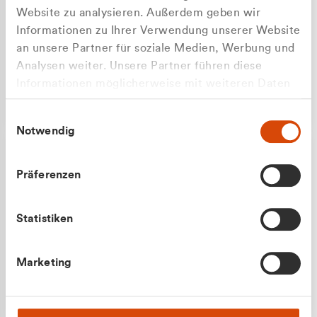
Website zu analysieren. Außerdem geben wir
Informationen zu Ihrer Verwendung unserer Website
an unsere Partner für soziale Medien, Werbung und
Analysen weiter. Unsere Partner führen diese
Apilash Balanesan
Informationen möglicherweise mit weiteren Daten
Vertrieb - Gewerbekunden
Zu welcher Kundengruppe
zusammen, die Sie ihnen bereitgestellt haben oder
0216 237 69050
Einwilligungsauswahl
die sie im Rahmen Ihrer Nutzung der Dienste
gehören Sie?
Notwendig
gesammelt haben.
Privatkunde (inkl. MwSt.)
Präferenzen
Geschäftskunde (exkl. MwSt.)
Statistiken
Julian Marek
Marketing
Vertrieb - Privatkunden
0216 237 69000