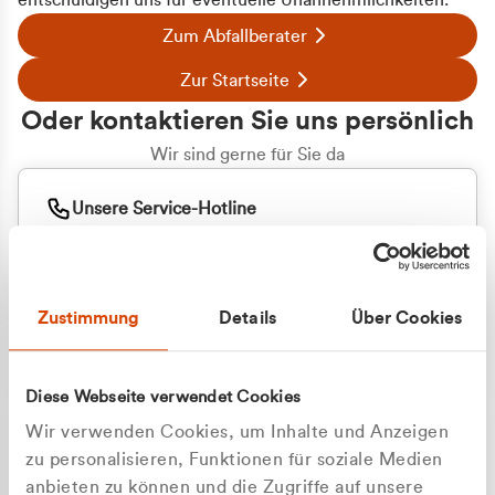
entschuldigen uns für eventuelle Unannehmlichkeiten.
Zum Abfallberater
Zur Startseite
Oder kontaktieren Sie uns persönlich
Wir sind gerne für Sie da
Unsere Service-Hotline
+49 2162 3769000
Mo. - Fr. 08.00 - 16:30 Uhr
Whatsapp
+49 177 8376058
Zustimmung
Details
Über Cookies
Sie benötigen ein individuelles Angebot?
Unverbindliche Anfrage stellen
Diese Webseite verwendet Cookies
Wir verwenden Cookies, um Inhalte und Anzeigen
zu personalisieren, Funktionen für soziale Medien
anbieten zu können und die Zugriffe auf unsere