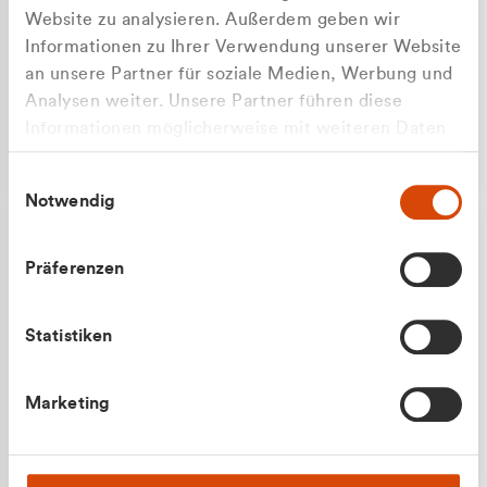
Website zu analysieren. Außerdem geben wir
Informationen zu Ihrer Verwendung unserer Website
an unsere Partner für soziale Medien, Werbung und
Analysen weiter. Unsere Partner führen diese
Apilash Balanesan
Informationen möglicherweise mit weiteren Daten
Vertrieb - Gewerbekunden
zusammen, die Sie ihnen bereitgestellt haben oder
0216 237 69050
Einwilligungsauswahl
die sie im Rahmen Ihrer Nutzung der Dienste
Notwendig
gesammelt haben.
Präferenzen
Statistiken
Julian Marek
Marketing
Vertrieb - Privatkunden
0216 237 69000