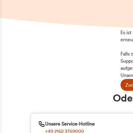
Es is
erneu
Falls
Suppo
aufge
Unann
Zum
Z
Oder
Kun
ge
Unsere Service-Hotline
+49 2162 3769000