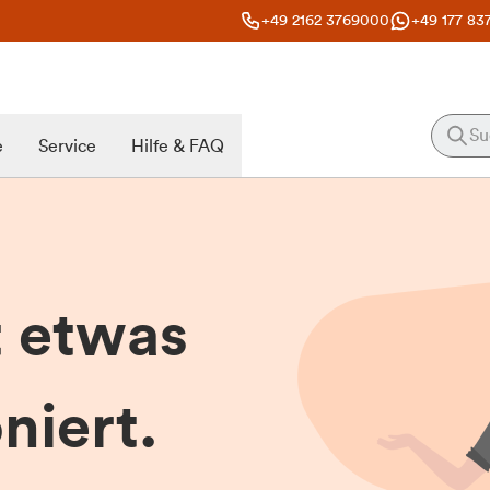
+49 2162 3769000
+49 177 83
e
Service
Hilfe & FAQ
t etwas
niert.