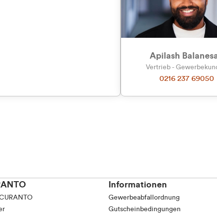
tkunde (inkl. MwSt.)
tskunde (exkl. MwSt.)
Apilash Balanes
Vertrieb - Gewerbeku
0216 237 69050
RANTO
Informationen
 CURANTO
Gewerbeabfallordnung
er
Gutscheinbedingungen