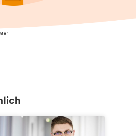
äter
nlich