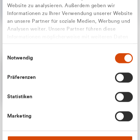
Website zu analysieren. Außerdem geben wir
Informationen zu Ihrer Verwendung unserer Website
an unsere Partner für soziale Medien, Werbung und
Analysen weiter. Unsere Partner führen diese
Apilash Balanesan
Informationen möglicherweise mit weiteren Daten
Vertrieb - Gewerbekunden
Zu welcher Kundengruppe
zusammen, die Sie ihnen bereitgestellt haben oder
0216 237 69050
Einwilligungsauswahl
die sie im Rahmen Ihrer Nutzung der Dienste
gehören Sie?
Notwendig
gesammelt haben.
Privatkunde (inkl. MwSt.)
Präferenzen
Geschäftskunde (exkl. MwSt.)
Statistiken
Julian Marek
Marketing
Vertrieb - Privatkunden
0216 237 69000