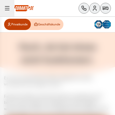
Privatkunde
Geschäftskunde
Huch, da hat etwas
nicht funktioniert.
Es ist ein unerwarteter Fehler aufgetreten. Bitte
versuchen Sie es später erneut.
Falls das Problem weiterhin besteht, kontaktieren Sie
bitte unseren Support und geben Sie, falls möglich,
weitere Informationen zum aufgetretenen Fehler an. Wir