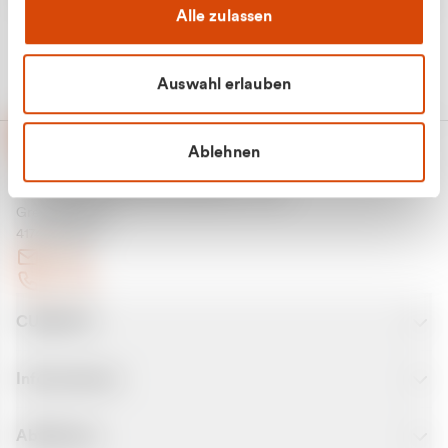
Alle zulassen
Auswahl erlauben
Ablehnen
CURANTO - eine Marke der EGN
Entsorgungsgesellschaft Niederrhein mbH
Greefsallee 1-5
41747 Viersen
E-Mail
Kontakt
CURANTO
Informationen
Abfallarten