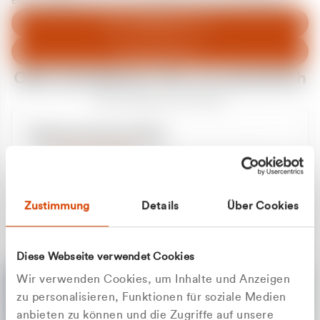
entschuldigen uns für eventuelle Unannehmlichkeiten.
Zum Abfallberater
Zur Startseite
Oder kontaktieren Sie uns persönlich
Wir sind gerne für Sie da
Unsere Service-Hotline
+49 2162 3769000
Mo. - Fr. 08.00 - 16:30 Uhr
Whatsapp
+49 177 8376058
Zustimmung
Details
Über Cookies
Sie benötigen ein individuelles Angebot?
Unverbindliche Anfrage stellen
Diese Webseite verwendet Cookies
Wir verwenden Cookies, um Inhalte und Anzeigen
zu personalisieren, Funktionen für soziale Medien
anbieten zu können und die Zugriffe auf unsere