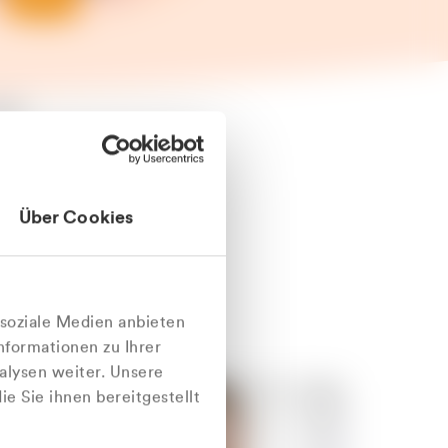
äter
Über Cookies
nlich
 soziale Medien anbieten
nformationen zu Ihrer
alysen weiter. Unsere
e Sie ihnen bereitgestellt