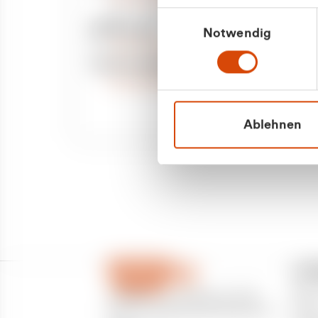
Priva
Mo. - Fr. 08.00 - 16:30 Uhr
Einwilligungsauswahl
Whatsapp
Notwendig
Geschäf
+49 177 8376058
Sie benötigen ein individuelles Angebot?
Unverbindliche Anfrage stellen
Ablehnen
CU
Über
CURANTO - eine Marke der EGN
Partn
Entsorgungsgesellschaft Niederrhein