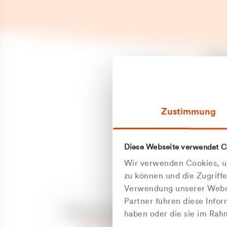
Es is
erneu
Falls
Suppo
Zustimmung
aufge
Unann
Zum
Diese Webseite verwendet C
Z
Oder
Wir verwenden Cookies, um
Kun
zu können und die Zugriff
Verwendung unserer Websi
Partner führen diese Info
ge
Unsere Service-Hotline
haben oder die sie im Ra
+49 2162 3769000