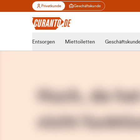
Privatkunde
Geschäftskunde
Entsorgen
Miettoiletten
Geschäftskund
Huch, da ha
nicht funktio