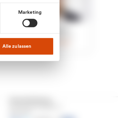
Marketing
an
Julian Marek
nden
Vertrieb - Privatkunden
0216 237 69000
Alle zulassen
Versand & Zahlung
Unser Dienstleistungsgebiet ist
Deutschland.