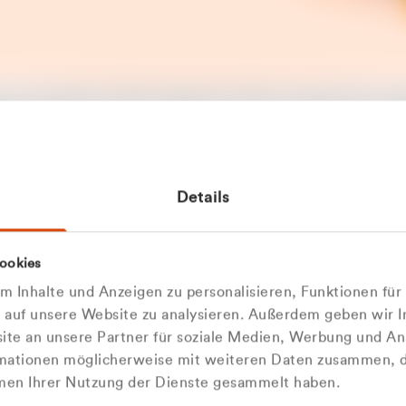
t ein unerwarteter Fehler aufgetreten. Bitte versuchen Sie es sp
t.
 das Problem weiterhin besteht, kontaktieren Sie bitte unseren
rt und geben Sie, falls möglich, weitere Informationen zum
Details
tretenen Fehler an. Wir entschuldigen uns für eventuelle
ehmlichkeiten.
 Abfallberater
Zur Startseite
ookies
u welcher
 kontaktieren Sie uns persö
 Inhalte und Anzeigen zu personalisieren, Funktionen für
dengruppe
e auf unsere Website zu analysieren. Außerdem geben wir I
Wir sind gerne für Sie da
te an unsere Partner für soziale Medien, Werbung und An
rmationen möglicherweise mit weiteren Daten zusammen, di
hören Sie?
hmen Ihrer Nutzung der Dienste gesammelt haben.