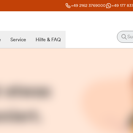
+49 2162 3769000
+49 177 83
e
Service
Hilfe & FAQ
t etwas
niert.