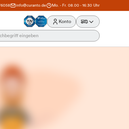
76058
info@curanto.de
Mo. - Fr. 08.00 - 16:30 Uhr
Konto