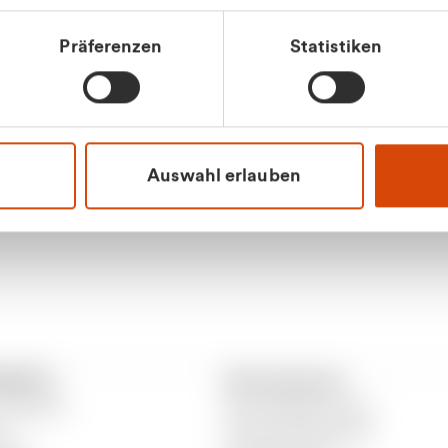
tkunde (inkl. MwSt.)
Präferenzen
Statistiken
tskunde (exkl. MwSt.)
Apilash Balanes
Vertrieb - Gewerbeku
0216 237 69050
Auswahl erlauben
RANTO
Informationen
 CURANTO
Gewerbeabfallordnung
er
Gutscheinbedingungen