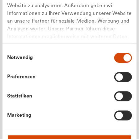
Website zu analysieren. Außerdem geben wir
Informationen zu Ihrer Verwendung unserer Website
an unsere Partner für soziale Medien, Werbung und
Analysen weiter. Unsere Partner führen diese
Apilash Balanesan
Informationen möglicherweise mit weiteren Daten
Vertrieb - Gewerbekunden
Zu welcher Kundengruppe
zusammen, die Sie ihnen bereitgestellt haben oder
0216 237 69050
Einwilligungsauswahl
die sie im Rahmen Ihrer Nutzung der Dienste
gehören Sie?
Notwendig
gesammelt haben.
Privatkunde (inkl. MwSt.)
Präferenzen
Geschäftskunde (exkl. MwSt.)
Statistiken
Julian Marek
Marketing
Vertrieb - Privatkunden
0216 237 69000