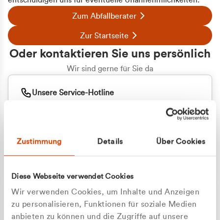
entschuldigen uns für eventuelle Unannehmlichkeiten.
Zum Abfallberater
Zur Startseite
Oder kontaktieren Sie uns persönlich
Wir sind gerne für Sie da
Unsere Service-Hotline
+49 2162 3769000
Mo. - Fr. 08.00 - 16:30 Uhr
Whatsapp
+49 177 8376058
Zustimmung
Details
Über Cookies
Sie benötigen ein individuelles Angebot?
Unverbindliche Anfrage stellen
Diese Webseite verwendet Cookies
Wir verwenden Cookies, um Inhalte und Anzeigen
zu personalisieren, Funktionen für soziale Medien
anbieten zu können und die Zugriffe auf unsere