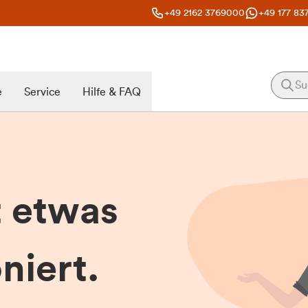
+49 2162 3769000
+49 177 83
e
Service
Hilfe & FAQ
t etwas
niert.