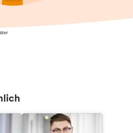
äter
nlich