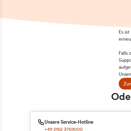
Es is
erneu
Falls
Suppo
aufge
Unann
Zum
Oder
Unsere Service-Hotline
+49 2162 3769000