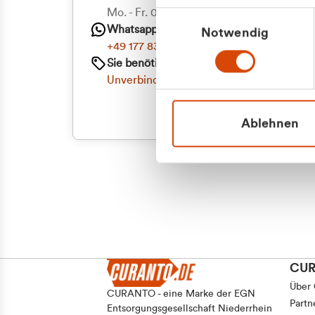
Priva
Mo. - Fr. 08.00 - 16:30 Uhr
Einwilligungsauswahl
Whatsapp
Notwendig
Geschäf
+49 177 8376058
Sie benötigen ein individuelles Angebot?
Unverbindliche Anfrage stellen
Ablehnen
CU
Über
CURANTO - eine Marke der EGN
Partn
Entsorgungsgesellschaft Niederrhein