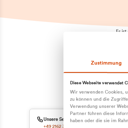
Es is
erneu
Falls
Suppo
Zustimmung
aufge
Unann
Zum
Diese Webseite verwendet C
Z
Oder
Wir verwenden Cookies, um
Kun
zu können und die Zugriff
Verwendung unserer Websi
Partner führen diese Info
ge
Unsere Service-Hotline
haben oder die sie im Ra
+49 2162 3769000