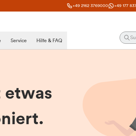
+49 2162 3769000
+49 177 83
e
Service
Hilfe & FAQ
t etwas
niert.