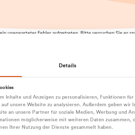
t ein unerwarteter Fehler aufgetreten. Bitte versuchen Sie es sp
t.
 das Problem weiterhin besteht, kontaktieren Sie bitte unseren
rt und geben Sie, falls möglich, weitere Informationen zum
Details
tretenen Fehler an. Wir entschuldigen uns für eventuelle
ehmlichkeiten.
 Abfallberater
Zur Startseite
ookies
u welcher
 kontaktieren Sie uns persö
 Inhalte und Anzeigen zu personalisieren, Funktionen für
dengruppe
e auf unsere Website zu analysieren. Außerdem geben wir I
Wir sind gerne für Sie da
te an unsere Partner für soziale Medien, Werbung und An
rmationen möglicherweise mit weiteren Daten zusammen, di
hören Sie?
hmen Ihrer Nutzung der Dienste gesammelt haben.