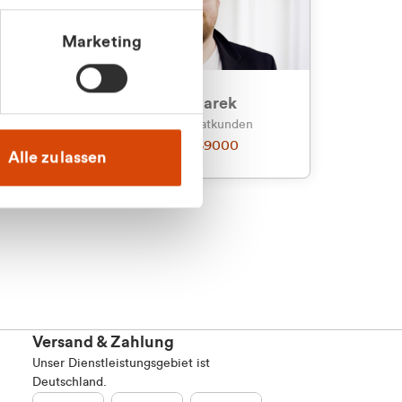
Marketing
an
Julian Marek
nden
Vertrieb - Privatkunden
0216 237 69000
Alle zulassen
Versand & Zahlung
Unser Dienstleistungsgebiet ist
Deutschland.