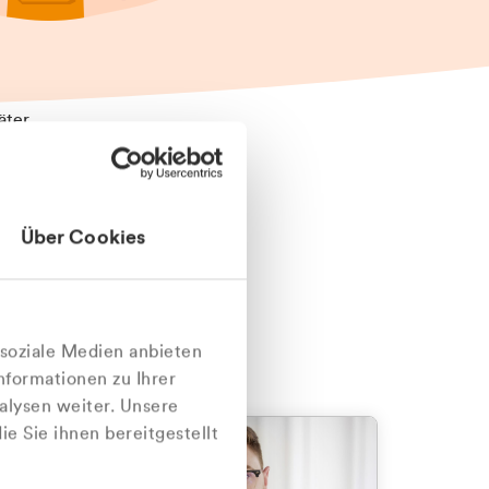
äter
Über Cookies
nlich
 soziale Medien anbieten
nformationen zu Ihrer
alysen weiter. Unsere
e Sie ihnen bereitgestellt