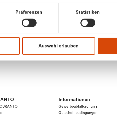
tkunde (inkl. MwSt.)
Präferenzen
Statistiken
tskunde (exkl. MwSt.)
Apilash Balanes
Vertrieb - Gewerbeku
0216 237 69050
Auswahl erlauben
RANTO
Informationen
 CURANTO
Gewerbeabfallordnung
er
Gutscheinbedingungen