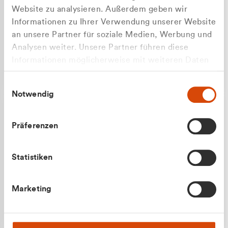
Website zu analysieren. Außerdem geben wir
Informationen zu Ihrer Verwendung unserer Website
an unsere Partner für soziale Medien, Werbung und
Analysen weiter. Unsere Partner führen diese
Apilash Balanesan
Informationen möglicherweise mit weiteren Daten
Vertrieb - Gewerbekunden
Zu welcher Kundengruppe
zusammen, die Sie ihnen bereitgestellt haben oder
0216 237 69050
Einwilligungsauswahl
die sie im Rahmen Ihrer Nutzung der Dienste
gehören Sie?
Notwendig
gesammelt haben.
Privatkunde (inkl. MwSt.)
Präferenzen
Geschäftskunde (exkl. MwSt.)
Statistiken
Julian Marek
Marketing
Vertrieb - Privatkunden
0216 237 69000