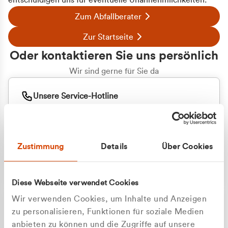
entschuldigen uns für eventuelle Unannehmlichkeiten.
Zum Abfallberater
Zur Startseite
Oder kontaktieren Sie uns persönlich
Wir sind gerne für Sie da
Unsere Service-Hotline
+49 2162 3769000
Mo. - Fr. 08.00 - 16:30 Uhr
Whatsapp
+49 177 8376058
Zustimmung
Details
Über Cookies
Sie benötigen ein individuelles Angebot?
Unverbindliche Anfrage stellen
Diese Webseite verwendet Cookies
Wir verwenden Cookies, um Inhalte und Anzeigen
zu personalisieren, Funktionen für soziale Medien
anbieten zu können und die Zugriffe auf unsere