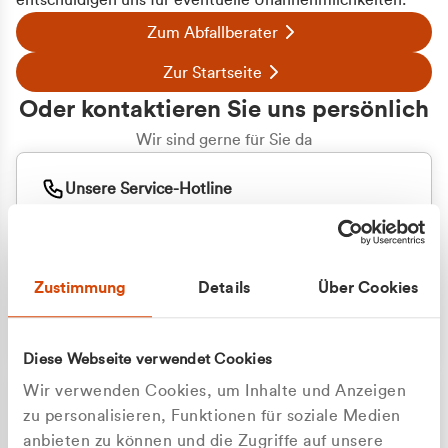
entschuldigen uns für eventuelle Unannehmlichkeiten.
Zum Abfallberater
Zur Startseite
Oder kontaktieren Sie uns persönlich
Wir sind gerne für Sie da
Unsere Service-Hotline
+49 2162 3769000
Mo. - Fr. 08.00 - 16:30 Uhr
Whatsapp
+49 177 8376058
Zustimmung
Details
Über Cookies
Sie benötigen ein individuelles Angebot?
Unverbindliche Anfrage stellen
Diese Webseite verwendet Cookies
Wir verwenden Cookies, um Inhalte und Anzeigen
zu personalisieren, Funktionen für soziale Medien
anbieten zu können und die Zugriffe auf unsere