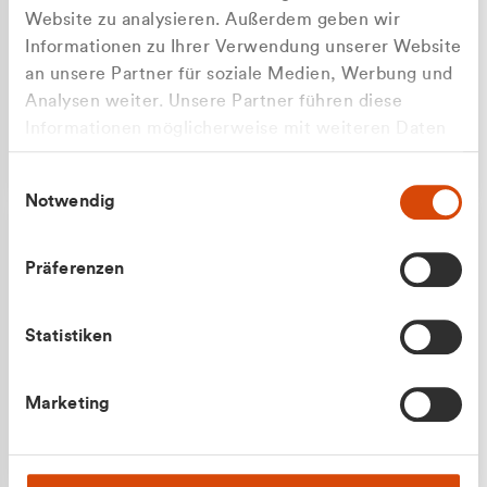
Website zu analysieren. Außerdem geben wir
Informationen zu Ihrer Verwendung unserer Website
an unsere Partner für soziale Medien, Werbung und
Analysen weiter. Unsere Partner führen diese
Apilash Balanesan
Informationen möglicherweise mit weiteren Daten
Vertrieb - Gewerbekunden
Zu welcher Kundengruppe
zusammen, die Sie ihnen bereitgestellt haben oder
0216 237 69050
Einwilligungsauswahl
die sie im Rahmen Ihrer Nutzung der Dienste
gehören Sie?
Notwendig
gesammelt haben.
Privatkunde (inkl. MwSt.)
Präferenzen
Geschäftskunde (exkl. MwSt.)
Statistiken
Julian Marek
Marketing
Vertrieb - Privatkunden
0216 237 69000