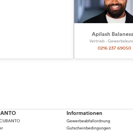
tkunde (inkl. MwSt.)
tskunde (exkl. MwSt.)
Apilash Balanes
Vertrieb - Gewerbeku
0216 237 69050
RANTO
Informationen
 CURANTO
Gewerbeabfallordnung
er
Gutscheinbedingungen