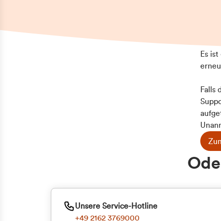
Es is
erneu
Falls
Suppo
aufge
Unann
Zum
Z
Oder
Kun
ge
Unsere Service-Hotline
+49 2162 3769000