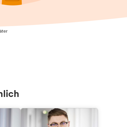
äter
nlich