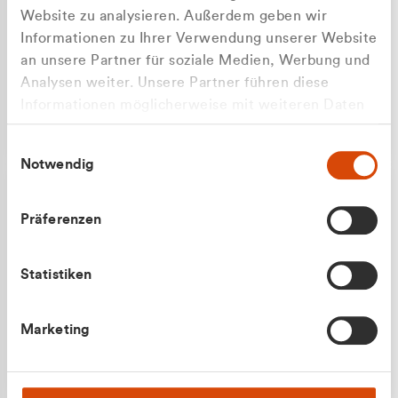
Website zu analysieren. Außerdem geben wir
Informationen zu Ihrer Verwendung unserer Website
an unsere Partner für soziale Medien, Werbung und
Analysen weiter. Unsere Partner führen diese
Apilash Balanesan
Informationen möglicherweise mit weiteren Daten
Vertrieb - Gewerbekunden
zusammen, die Sie ihnen bereitgestellt haben oder
0216 237 69050
Einwilligungsauswahl
die sie im Rahmen Ihrer Nutzung der Dienste
Notwendig
gesammelt haben.
Präferenzen
Statistiken
Julian Marek
Marketing
Vertrieb - Privatkunden
0216 237 69000