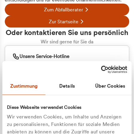
entschuldigen uns für eventuelle Unannehmlichkeiten.
Zum Abfallberater
Zur Startseite
Oder kontaktieren Sie uns persönlich
Wir sind gerne für Sie da
Unsere Service-Hotline
+49 2162 3769000
Mo. - Fr. 08.00 - 16:30 Uhr
Whatsapp
+49 177 8376058
Zustimmung
Details
Über Cookies
Sie benötigen ein individuelles Angebot?
Unverbindliche Anfrage stellen
Diese Webseite verwendet Cookies
Wir verwenden Cookies, um Inhalte und Anzeigen
zu personalisieren, Funktionen für soziale Medien
anbieten zu können und die Zugriffe auf unsere