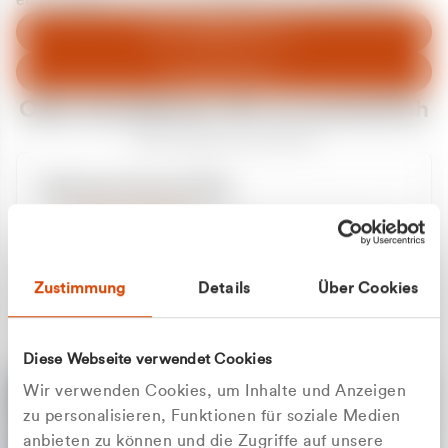
entschuldigen uns für eventuelle Unannehmlichkeiten.
Zum Abfallberater
Zur Startseite
Oder kontaktieren Sie uns persönlich
Wir sind gerne für Sie da
Unsere Service-Hotline
+49 2162 3769000
Mo. - Fr. 08.00 - 16:30 Uhr
Whatsapp
+49 177 8376058
Zustimmung
Details
Über Cookies
Sie benötigen ein individuelles Angebot?
Unverbindliche Anfrage stellen
Diese Webseite verwendet Cookies
Wir verwenden Cookies, um Inhalte und Anzeigen
zu personalisieren, Funktionen für soziale Medien
anbieten zu können und die Zugriffe auf unsere