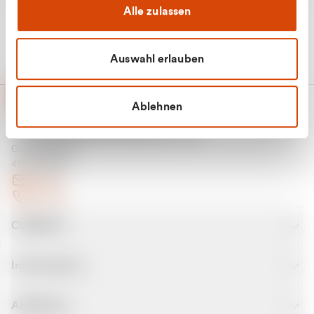
Alle zulassen
Auswahl erlauben
Ablehnen
CURANTO - eine Marke der EGN
Entsorgungsgesellschaft Niederrhein mbH
Greefsallee 1-5
41747 Viersen
E-Mail
Kontakt
CURANTO
Informationen
Abfallarten