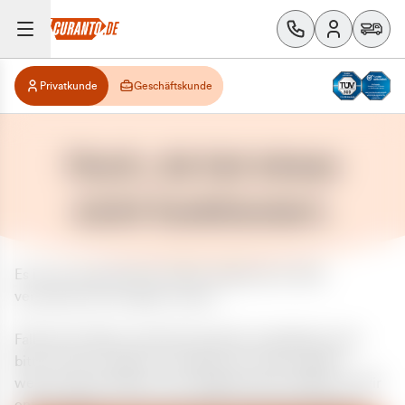
Privatkunde
Geschäftskunde
Huch, da hat etwas
nicht funktioniert.
Es ist ein unerwarteter Fehler aufgetreten. Bitte
versuchen Sie es später erneut.
Falls das Problem weiterhin besteht, kontaktieren Sie
bitte unseren Support und geben Sie, falls möglich,
weitere Informationen zum aufgetretenen Fehler an. Wir