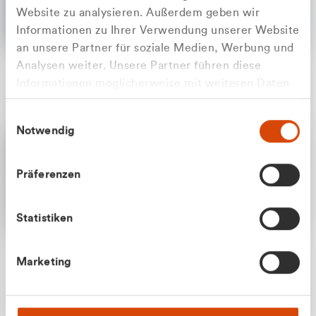
Website zu analysieren. Außerdem geben wir
Informationen zu Ihrer Verwendung unserer Website
an unsere Partner für soziale Medien, Werbung und
Analysen weiter. Unsere Partner führen diese
Apilash Balanesan
Informationen möglicherweise mit weiteren Daten
Vertrieb - Gewerbekunden
Zu welcher Kundengruppe
zusammen, die Sie ihnen bereitgestellt haben oder
0216 237 69050
Einwilligungsauswahl
die sie im Rahmen Ihrer Nutzung der Dienste
gehören Sie?
Notwendig
gesammelt haben.
Privatkunde (inkl. MwSt.)
Präferenzen
Geschäftskunde (exkl. MwSt.)
Statistiken
Julian Marek
Marketing
Vertrieb - Privatkunden
0216 237 69000