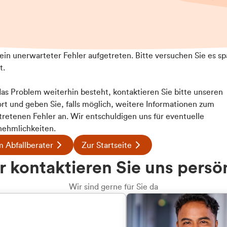
t ein unerwarteter Fehler aufgetreten. Bitte versuchen Sie es sp
t.
 das Problem weiterhin besteht, kontaktieren Sie bitte unseren
rt und geben Sie, falls möglich, weitere Informationen zum
Details
tretenen Fehler an. Wir entschuldigen uns für eventuelle
ehmlichkeiten.
 Abfallberater
Zur Startseite
ookies
u welcher
 kontaktieren Sie uns persö
 Inhalte und Anzeigen zu personalisieren, Funktionen für
dengruppe
e auf unsere Website zu analysieren. Außerdem geben wir I
Wir sind gerne für Sie da
te an unsere Partner für soziale Medien, Werbung und An
rmationen möglicherweise mit weiteren Daten zusammen, di
hören Sie?
hmen Ihrer Nutzung der Dienste gesammelt haben.