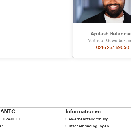
tkunde (inkl. MwSt.)
Präferenzen
Statistiken
tskunde (exkl. MwSt.)
Apilash Balanes
Vertrieb - Gewerbeku
0216 237 69050
Auswahl erlauben
RANTO
Informationen
 CURANTO
Gewerbeabfallordnung
er
Gutscheinbedingungen