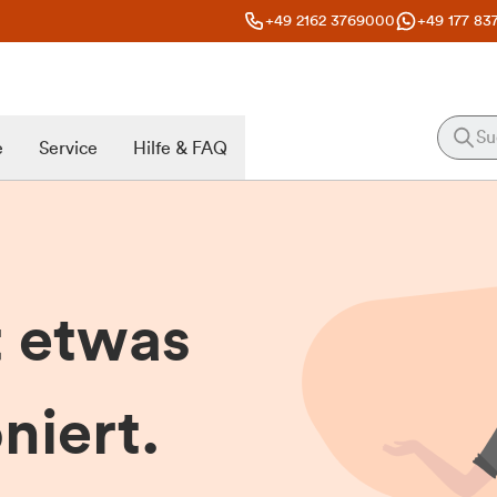
+49 2162 3769000
+49 177 83
e
Service
Hilfe & FAQ
t etwas
niert.