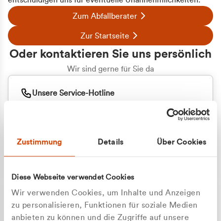
entschuldigen uns für eventuelle Unannehmlichkeiten.
Zum Abfallberater
Zur Startseite
Oder kontaktieren Sie uns persönlich
Wir sind gerne für Sie da
Unsere Service-Hotline
+49 2162 3769000
Mo. - Fr. 08.00 - 16:30 Uhr
Whatsapp
+49 177 8376058
Zustimmung
Details
Über Cookies
Sie benötigen ein individuelles Angebot?
Unverbindliche Anfrage stellen
Diese Webseite verwendet Cookies
Wir verwenden Cookies, um Inhalte und Anzeigen
zu personalisieren, Funktionen für soziale Medien
anbieten zu können und die Zugriffe auf unsere