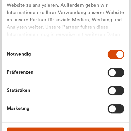
Website zu analysieren. Außerdem geben wir
Informationen zu Ihrer Verwendung unserer Website
an unsere Partner für soziale Medien, Werbung und
Analysen weiter. Unsere Partner führen diese
Apilash Balanesan
Informationen möglicherweise mit weiteren Daten
Vertrieb - Gewerbekunden
zusammen, die Sie ihnen bereitgestellt haben oder
0216 237 69050
Einwilligungsauswahl
die sie im Rahmen Ihrer Nutzung der Dienste
Notwendig
gesammelt haben.
Präferenzen
Statistiken
Julian Marek
Marketing
Vertrieb - Privatkunden
0216 237 69000