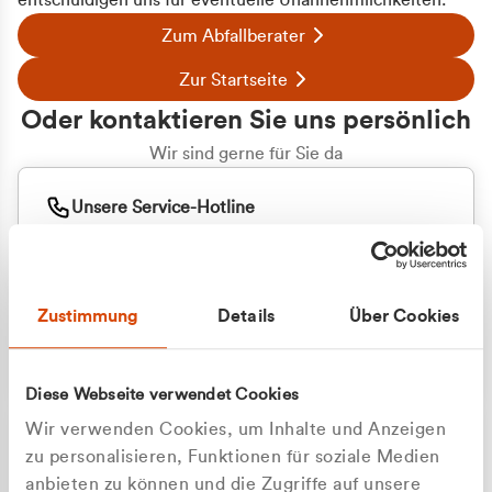
entschuldigen uns für eventuelle Unannehmlichkeiten.
Zum Abfallberater
Zur Startseite
Oder kontaktieren Sie uns persönlich
Wir sind gerne für Sie da
Unsere Service-Hotline
+49 2162 3769000
Mo. - Fr. 08.00 - 16:30 Uhr
Whatsapp
+49 177 8376058
Zustimmung
Details
Über Cookies
Sie benötigen ein individuelles Angebot?
Unverbindliche Anfrage stellen
Diese Webseite verwendet Cookies
Wir verwenden Cookies, um Inhalte und Anzeigen
zu personalisieren, Funktionen für soziale Medien
anbieten zu können und die Zugriffe auf unsere