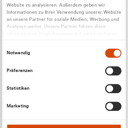
Website zu analysieren. Außerdem geben wir
Informationen zu Ihrer Verwendung unserer Website
an unsere Partner für soziale Medien, Werbung und
Analysen weiter. Unsere Partner führen diese
Apilash Balanesan
Informationen möglicherweise mit weiteren Daten
Vertrieb - Gewerbekunden
Zu welcher Kundengruppe
zusammen, die Sie ihnen bereitgestellt haben oder
0216 237 69050
Einwilligungsauswahl
die sie im Rahmen Ihrer Nutzung der Dienste
gehören Sie?
Notwendig
gesammelt haben.
Privatkunde (inkl. MwSt.)
Präferenzen
Geschäftskunde (exkl. MwSt.)
Statistiken
Julian Marek
Marketing
Vertrieb - Privatkunden
0216 237 69000