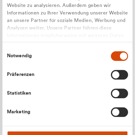
Website zu analysieren. Außerdem geben wir
Informationen zu Ihrer Verwendung unserer Website
an unsere Partner für soziale Medien, Werbung und
Analysen weiter. Unsere Partner führen diese
Apilash Balanesan
Informationen möglicherweise mit weiteren Daten
Vertrieb - Gewerbekunden
zusammen, die Sie ihnen bereitgestellt haben oder
0216 237 69050
Einwilligungsauswahl
die sie im Rahmen Ihrer Nutzung der Dienste
Notwendig
gesammelt haben.
Präferenzen
Statistiken
Julian Marek
Marketing
Vertrieb - Privatkunden
0216 237 69000