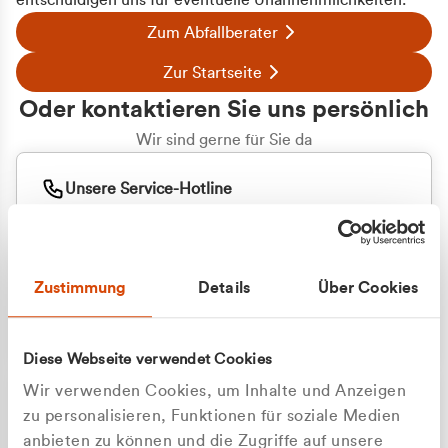
entschuldigen uns für eventuelle Unannehmlichkeiten.
Zum Abfallberater
Zur Startseite
Oder kontaktieren Sie uns persönlich
Wir sind gerne für Sie da
Unsere Service-Hotline
+49 2162 3769000
Mo. - Fr. 08.00 - 16:30 Uhr
Whatsapp
+49 177 8376058
Zustimmung
Details
Über Cookies
Sie benötigen ein individuelles Angebot?
Unverbindliche Anfrage stellen
Diese Webseite verwendet Cookies
Wir verwenden Cookies, um Inhalte und Anzeigen
zu personalisieren, Funktionen für soziale Medien
anbieten zu können und die Zugriffe auf unsere