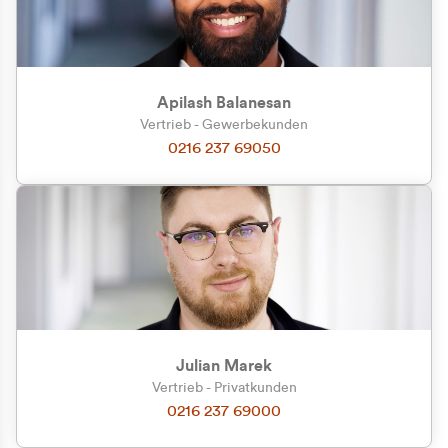
Apilash Balanesan
Vertrieb - Gewerbekunden
Zu welcher Kundengruppe
0216 237 69050
gehören Sie?
Privatkunde (inkl. MwSt.)
Geschäftskunde (exkl. MwSt.)
Julian Marek
Vertrieb - Privatkunden
0216 237 69000