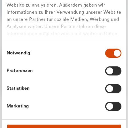
Website zu analysieren. Außerdem geben wir
Informationen zu Ihrer Verwendung unserer Website
an unsere Partner für soziale Medien, Werbung und
Analysen weiter. Unsere Partner führen diese
Apilash Balanesan
Informationen möglicherweise mit weiteren Daten
Vertrieb - Gewerbekunden
Zu welcher Kundengruppe
zusammen, die Sie ihnen bereitgestellt haben oder
0216 237 69050
Einwilligungsauswahl
die sie im Rahmen Ihrer Nutzung der Dienste
gehören Sie?
Notwendig
gesammelt haben.
Privatkunde (inkl. MwSt.)
Präferenzen
Geschäftskunde (exkl. MwSt.)
Statistiken
Julian Marek
Marketing
Vertrieb - Privatkunden
0216 237 69000