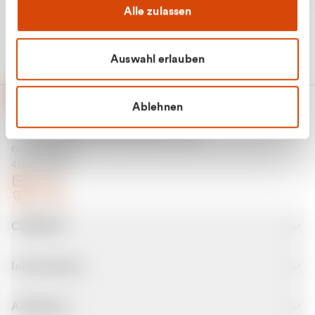
Alle zulassen
Auswahl erlauben
Ablehnen
CURANTO - eine Marke der EGN
Entsorgungsgesellschaft Niederrhein mbH
Greefsallee 1-5
41747 Viersen
E-Mail
Kontakt
CURANTO
Informationen
Abfallarten