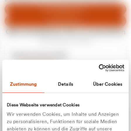
entschuldigen uns für eventuelle Unannehmlichkeiten.
Zum Abfallberater
Zur Startseite
Oder kontaktieren Sie uns persönlich
Wir sind gerne für Sie da
Unsere Service-Hotline
+49 2162 3769000
Mo. - Fr. 08.00 - 16:30 Uhr
Whatsapp
+49 177 8376058
Zustimmung
Details
Über Cookies
Sie benötigen ein individuelles Angebot?
Unverbindliche Anfrage stellen
Diese Webseite verwendet Cookies
Wir verwenden Cookies, um Inhalte und Anzeigen
zu personalisieren, Funktionen für soziale Medien
anbieten zu können und die Zugriffe auf unsere