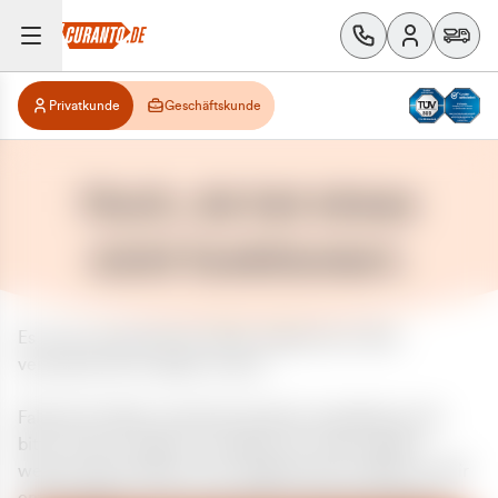
Privatkunde
Geschäftskunde
Huch, da hat etwas
nicht funktioniert.
Es ist ein unerwarteter Fehler aufgetreten. Bitte
versuchen Sie es später erneut.
Falls das Problem weiterhin besteht, kontaktieren Sie
bitte unseren Support und geben Sie, falls möglich,
weitere Informationen zum aufgetretenen Fehler an. Wir