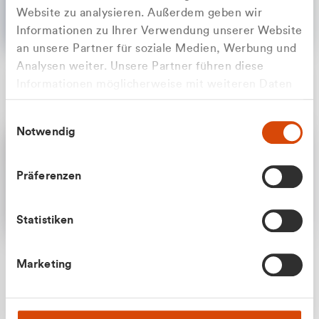
Website zu analysieren. Außerdem geben wir
Informationen zu Ihrer Verwendung unserer Website
an unsere Partner für soziale Medien, Werbung und
Analysen weiter. Unsere Partner führen diese
Apilash Balanesan
Informationen möglicherweise mit weiteren Daten
Vertrieb - Gewerbekunden
Zu welcher Kundengruppe
zusammen, die Sie ihnen bereitgestellt haben oder
0216 237 69050
Einwilligungsauswahl
die sie im Rahmen Ihrer Nutzung der Dienste
gehören Sie?
Notwendig
gesammelt haben.
Privatkunde (inkl. MwSt.)
Präferenzen
Geschäftskunde (exkl. MwSt.)
Statistiken
Julian Marek
Marketing
Vertrieb - Privatkunden
0216 237 69000