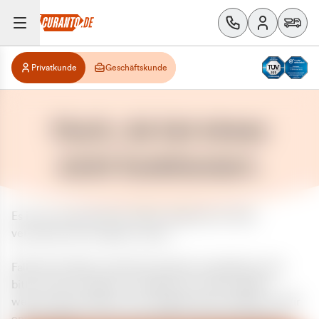
Privatkunde
Geschäftskunde
Huch, da hat etwas
nicht funktioniert.
Es ist ein unerwarteter Fehler aufgetreten. Bitte
versuchen Sie es später erneut.
Falls das Problem weiterhin besteht, kontaktieren Sie
bitte unseren Support und geben Sie, falls möglich,
weitere Informationen zum aufgetretenen Fehler an. Wir