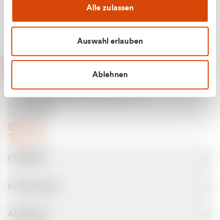
Alle zulassen
Auswahl erlauben
Ablehnen
CURANTO - eine Marke der EGN
Entsorgungsgesellschaft Niederrhein mbH
Greefsallee 1-5
41747 Viersen
E-Mail
Kontakt
CURANTO
Informationen
Abfallarten