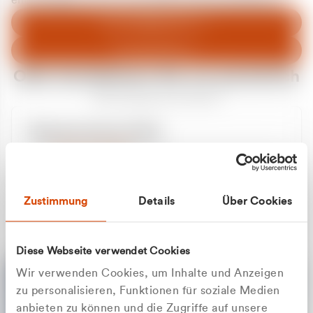
entschuldigen uns für eventuelle Unannehmlichkeiten.
Zum Abfallberater
Zur Startseite
Oder kontaktieren Sie uns persönlich
Wir sind gerne für Sie da
Unsere Service-Hotline
+49 2162 3769000
Mo. - Fr. 08.00 - 16:30 Uhr
Whatsapp
+49 177 8376058
Zustimmung
Details
Über Cookies
Sie benötigen ein individuelles Angebot?
Unverbindliche Anfrage stellen
Diese Webseite verwendet Cookies
Wir verwenden Cookies, um Inhalte und Anzeigen
zu personalisieren, Funktionen für soziale Medien
anbieten zu können und die Zugriffe auf unsere