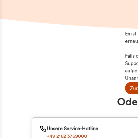
Es is
erneu
Falls
Suppo
aufge
Unann
Zum
Z
Oder
Kun
ge
Unsere Service-Hotline
+49 2162 3769000