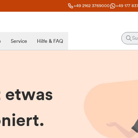
+49 2162 3769000
+49 177 83
e
Service
Hilfe & FAQ
t etwas
niert.