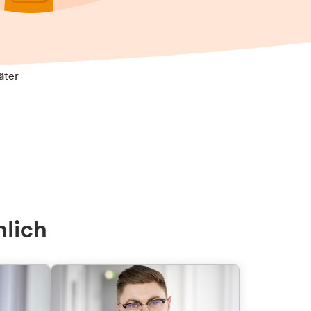
äter
nlich