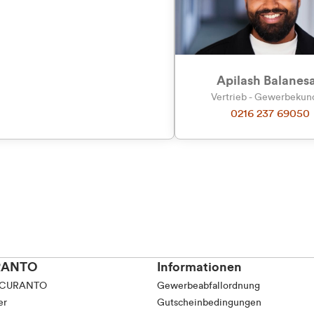
tkunde (inkl. MwSt.)
tskunde (exkl. MwSt.)
Apilash Balanes
Vertrieb - Gewerbeku
0216 237 69050
RANTO
Informationen
 CURANTO
Gewerbeabfallordnung
er
Gutscheinbedingungen