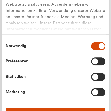
Website zu analysieren. Außerdem geben wir
Informationen zu Ihrer Verwendung unserer Website
an unsere Partner für soziale Medien, Werbung und
Analysen weiter. Unsere Partner führen diese
Apilash Balanesan
Informationen möglicherweise mit weiteren Daten
Vertrieb - Gewerbekunden
Zu welcher Kundengruppe
zusammen, die Sie ihnen bereitgestellt haben oder
0216 237 69050
Einwilligungsauswahl
die sie im Rahmen Ihrer Nutzung der Dienste
gehören Sie?
Notwendig
gesammelt haben.
Privatkunde (inkl. MwSt.)
Präferenzen
Geschäftskunde (exkl. MwSt.)
Statistiken
Julian Marek
Marketing
Vertrieb - Privatkunden
0216 237 69000