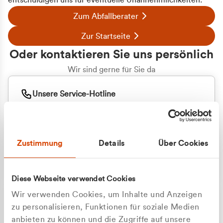
entschuldigen uns für eventuelle Unannehmlichkeiten.
Zum Abfallberater
Zur Startseite
Oder kontaktieren Sie uns persönlich
Wir sind gerne für Sie da
Unsere Service-Hotline
+49 2162 3769000
Mo. - Fr. 08.00 - 16:30 Uhr
Whatsapp
+49 177 8376058
Zustimmung
Details
Über Cookies
Sie benötigen ein individuelles Angebot?
Unverbindliche Anfrage stellen
Diese Webseite verwendet Cookies
Wir verwenden Cookies, um Inhalte und Anzeigen
zu personalisieren, Funktionen für soziale Medien
anbieten zu können und die Zugriffe auf unsere