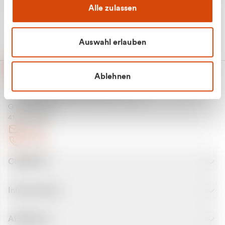
Alle zulassen
Auswahl erlauben
Ablehnen
CURANTO - eine Marke der EGN
Entsorgungsgesellschaft Niederrhein mbH
Greefsallee 1-5
41747 Viersen
E-Mail
Kontakt
CURANTO
Informationen
Abfallarten