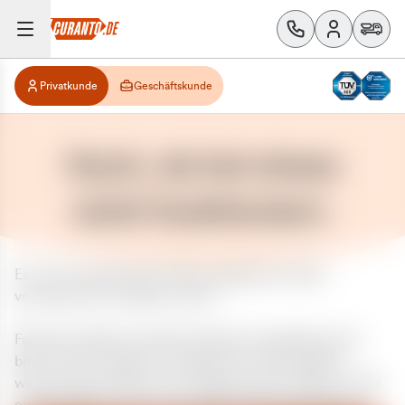
Privatkunde
Geschäftskunde
Huch, da hat etwas
nicht funktioniert.
Es ist ein unerwarteter Fehler aufgetreten. Bitte
versuchen Sie es später erneut.
Falls das Problem weiterhin besteht, kontaktieren Sie
bitte unseren Support und geben Sie, falls möglich,
weitere Informationen zum aufgetretenen Fehler an. Wir