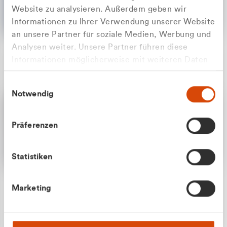
Website zu analysieren. Außerdem geben wir
Informationen zu Ihrer Verwendung unserer Website
an unsere Partner für soziale Medien, Werbung und
Analysen weiter. Unsere Partner führen diese
Apilash Balanesan
Informationen möglicherweise mit weiteren Daten
Vertrieb - Gewerbekunden
Zu welcher Kundengruppe
zusammen, die Sie ihnen bereitgestellt haben oder
0216 237 69050
Einwilligungsauswahl
die sie im Rahmen Ihrer Nutzung der Dienste
gehören Sie?
Notwendig
gesammelt haben.
Privatkunde (inkl. MwSt.)
Präferenzen
Geschäftskunde (exkl. MwSt.)
Statistiken
Julian Marek
Marketing
Vertrieb - Privatkunden
0216 237 69000