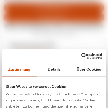
entschuldigen uns für eventuelle Unannehmlichkeiten.
Zum Abfallberater
Zur Startseite
Oder kontaktieren Sie uns persönlich
Wir sind gerne für Sie da
Unsere Service-Hotline
+49 2162 3769000
Mo. - Fr. 08.00 - 16:30 Uhr
Whatsapp
+49 177 8376058
Zustimmung
Details
Über Cookies
Sie benötigen ein individuelles Angebot?
Unverbindliche Anfrage stellen
Diese Webseite verwendet Cookies
Wir verwenden Cookies, um Inhalte und Anzeigen
zu personalisieren, Funktionen für soziale Medien
anbieten zu können und die Zugriffe auf unsere